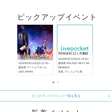
ピックアップイベント
 Vol4
RENGEKI 12ヶ月連続 ONE MAN TOUR「生生流転」‐9月編‐
ドリーム
UDO STREET DANCE WORLD CHAMPIONSHIP JAPAN 2026
) 13:00～
2026年9月14日(月) 18:00～
2026年9月
2026年9月13日(日) 12:30～
愛知県
HOLIDAY NEXT NAGOYA
東京都
浅草
愛知県
アートピアホール
RENGEKI
ash
,
真田
,
UDO JAPAN
音楽
,
ヴィジュアル系
音楽
,
フェ
ピックアップイベント一覧を見る