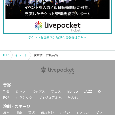
チケット販売者向け新規会員登録はこちら
TOP
イベント
歌舞伎・古典芸能
音楽
邦楽
ロック
ポップス
フェス
hiphop
JAZZ
K-
POP
クラシック
ヴィジュアル系
その他
演劇・ステージ
舞台
演劇
落語
伝統芸能
お笑い
モノマネ
ダン