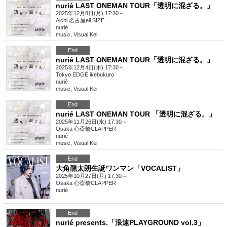
nurié LAST ONEMAN TOUR「透明に混ざる。」
2025年12月8日(月) 17:30～
Aichi
名古屋ell.SIZE
nurié
music
,
Visual Kei
End
nurié LAST ONEMAN TOUR「透明に混ざる。」
2025年12月4日(木) 17:30～
Tokyo
EDGE ikebukuro
nurié
music
,
Visual Kei
End
nurié LAST ONEMAN TOUR 「透明に混ざる。」
2025年11月26日(水) 17:30～
Osaka
心斎橋CLAPPER
nurié
music
,
Visual Kei
End
大角龍太朗生誕ワンマン「VOCALIST」
2025年10月27日(月) 17:30～
Osaka
心斎橋CLAPPER
nurié
End
nurié presents.「浪速PLAYGROUND vol.3」