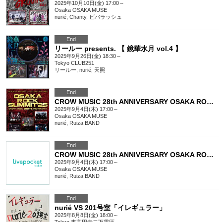
2025年10月10日(金) 17:00～
Osaka
OSAKA MUSE
nurié, Chanty, ビバラッシュ
End
リールー presents. 【 鏡華水月 vol.4 】
2025年9月26日(金) 18:30～
Tokyo
CLUB251
リールー, nurié, 天照
End
CROW MUSIC 28th ANNIVERSARY OSAKA ROCK SUMMIT’25
2025年9月4日(木) 17:00～
Osaka
OSAKA MUSE
nurié, Ruiza BAND
End
CROW MUSIC 28th ANNIVERSARY OSAKA ROCK SUMMIT’25
2025年9月4日(木) 17:00～
Osaka
OSAKA MUSE
nurié, Ruiza BAND
End
nurié VS 201号室「イレギュラー」
2025年8月8日(金) 18:00～