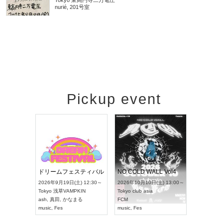
Tokyo
東高円寺二万電圧
nurié, 201号室
Pickup event
RENGEKI 12ヶ月連続 ONE MAN TOUR「生生流転」‐9月編‐
ドリームフェスティバル
NO COLD WALL Vol4
 18:00～
2026年9月19日(土) 12:30～
2026年10月10日(土) 13:00～
T NAGOYA
Tokyo
浅草VAMPKIN
Tokyo
club asia
2026年9月
ash
,
真田
,
かなまる
FCM
Aichi
アー
music
,
Fes
music
,
Fes
UDO JAPA