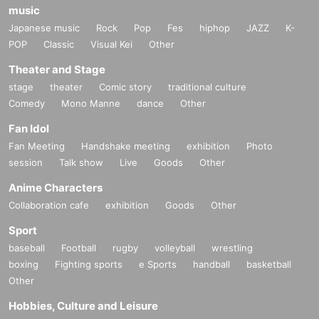
music
Japanese music
Rock
Pop
Fes
hiphop
JAZZ
K-
POP
Classic
Visual Kei
Other
Theater and Stage
stage
theater
Comic story
traditional culture
Comedy
Mono Manne
dance
Other
Fan Idol
Fan Meeting
Handshake meeting
exhibition
Photo
session
Talk show
Live
Goods
Other
Anime Characters
Collaboration cafe
exhibition
Goods
Other
Sport
baseball
Football
rugby
volleyball
wrestling
boxing
Fighting sports
e Sports
handball
basketball
Other
Hobbies, Culture and Leisure