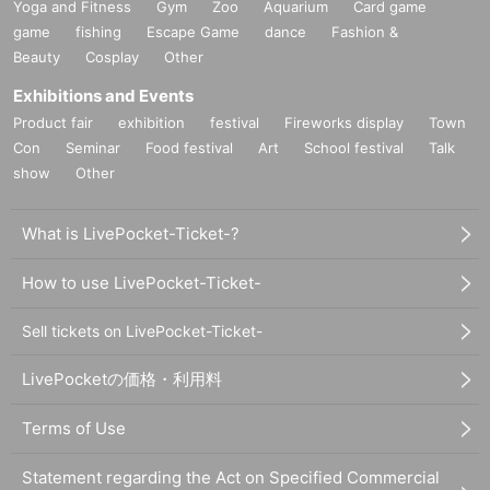
Yoga and Fitness
Gym
Zoo
Aquarium
Card game
game
fishing
Escape Game
dance
Fashion &
Beauty
Cosplay
Other
Exhibitions and Events
Product fair
exhibition
festival
Fireworks display
Town
Con
Seminar
Food festival
Art
School festival
Talk
show
Other
What is LivePocket-Ticket-?
How to use LivePocket-Ticket-
Sell tickets on LivePocket-Ticket-
LivePocketの価格・利用料
Terms of Use
Statement regarding the Act on Specified Commercial