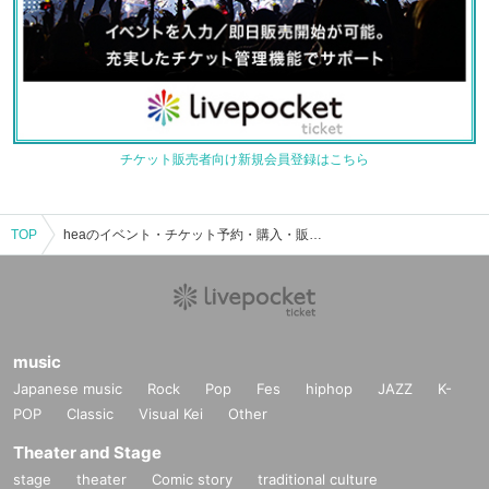
チケット販売者向け新規会員登録はこちら
TOP
heaのイベント・チケット予約・購入・販売情報一覧
music
Japanese music
Rock
Pop
Fes
hiphop
JAZZ
K-
POP
Classic
Visual Kei
Other
Theater and Stage
stage
theater
Comic story
traditional culture