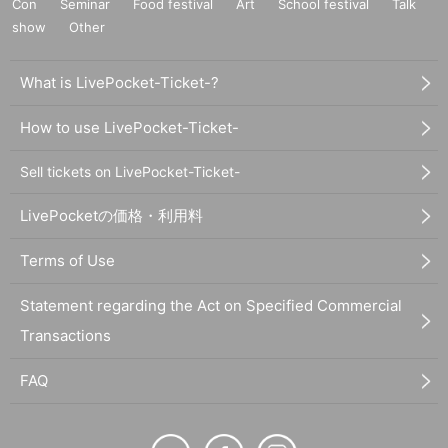
Con
Seminar
Food festival
Art
School festival
Talk
show
Other
What is LivePocket-Ticket-?
How to use LivePocket-Ticket-
Sell tickets on LivePocket-Ticket-
LivePocketの価格・利用料
Terms of Use
Statement regarding the Act on Specified Commercial
Transactions
FAQ