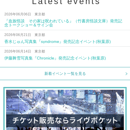
Latest events
2026年06月06日 東京都
『血族怪談 その家は呪われている』（竹書房怪談文庫）発売記
念トークショー＆サイン会
2026年06月21日 東京都
香水じゅん写真集『syndrome』発売記念イベント(秋葉原)
2026年06月14日 東京都
伊藤舞雪写真集『Chronicle』発売記念イベント(秋葉原)
新着イベント一覧を見る