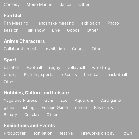
Comedy
Mono Manne
dance
Other
Fan Idol
Fan Meeting
Handshake meeting
exhibition
Photo
session
Talk show
Live
Goods
Other
Anime Characters
Collaboration cafe
exhibition
Goods
Other
Sport
baseball
Football
rugby
volleyball
wrestling
boxing
Fighting sports
e Sports
handball
basketball
Other
Hobbies, Culture and Leisure
Yoga and Fitness
Gym
Zoo
Aquarium
Card game
game
fishing
Escape Game
dance
Fashion &
Beauty
Cosplay
Other
Exhibitions and Events
Product fair
exhibition
festival
Fireworks display
Town