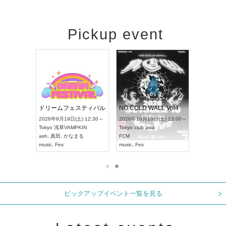
Pickup event
RENGEKI 12ヶ月連続 ONE MAN TOUR「生生流転」‐9月編‐
ドリームフェスティバル
NO COLD WALL Vol4
 18:00～
2026年9月19日(土) 12:30～
2026年10月10日(土) 13:00～
T NAGOYA
Tokyo
浅草VAMPKIN
Tokyo
club asia
2026年9月
ash
,
真田
,
かなまる
FCM
Aichi
アー
music
,
Fes
music
,
Fes
UDO JAPA
ピックアップイベント一覧を見る