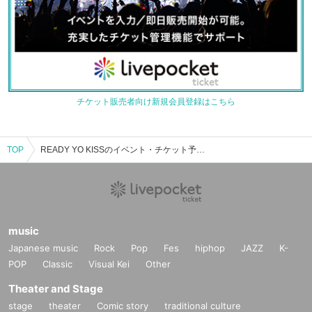
チケット販売者向け新規会員登録はこちら
TOP
READY YO KISSのイベント・チケット予約・購入・販売情報一覧
music
Japanese music
Rock
Pop
Fes
hiphop
JAZZ
K-
POP
Classic
Visual Kei
Other
Theater and Stage
stage
theater
Comic story
traditional culture