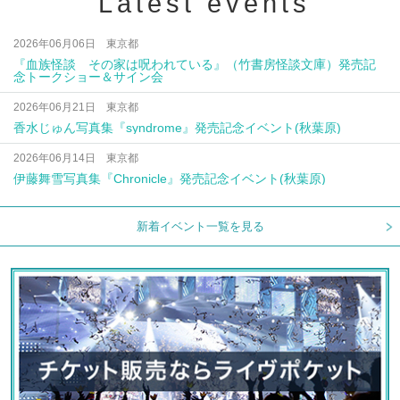
Latest events
2026年06月06日 東京都
『血族怪談 その家は呪われている』（竹書房怪談文庫）発売記
念トークショー＆サイン会
2026年06月21日 東京都
香水じゅん写真集『syndrome』発売記念イベント(秋葉原)
2026年06月14日 東京都
伊藤舞雪写真集『Chronicle』発売記念イベント(秋葉原)
新着イベント一覧を見る