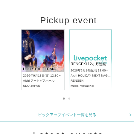
Pickup event
 Vol4
RENGEKI 12ヶ月連続 ONE MAN TOUR「生生流転」‐9月編‐
ドリーム
UDO STREET DANCE WORLD CHAMPIONSHIP JAPAN 2026
) 13:00～
2026年9月14日(月) 18:00～
2026年9月
2026年9月13日(日) 12:30～
Aichi
HOLIDAY NEXT NAGOYA
Tokyo
浅草
Aichi
アートピアホール
RENGEKI
ash
,
真田
,
UDO JAPAN
music
,
Visual Kei
music
,
Fes
ピックアップイベント一覧を見る