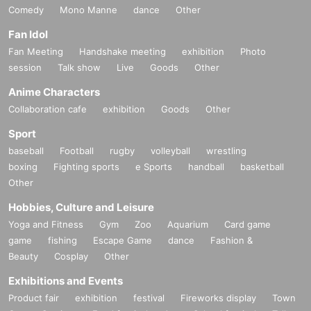
Comedy
Mono Manne
dance
Other
Fan Idol
Fan Meeting
Handshake meeting
exhibition
Photo
session
Talk show
Live
Goods
Other
Anime Characters
Collaboration cafe
exhibition
Goods
Other
Sport
baseball
Football
rugby
volleyball
wrestling
boxing
Fighting sports
e Sports
handball
basketball
Other
Hobbies, Culture and Leisure
Yoga and Fitness
Gym
Zoo
Aquarium
Card game
game
fishing
Escape Game
dance
Fashion &
Beauty
Cosplay
Other
Exhibitions and Events
Product fair
exhibition
festival
Fireworks display
Town