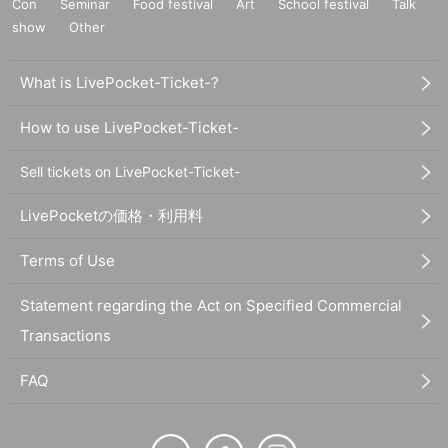
Con
Seminar
Food festival
Art
School festival
Talk
show
Other
What is LivePocket-Ticket-?
How to use LivePocket-Ticket-
Sell tickets on LivePocket-Ticket-
LivePocketの価格・利用料
Terms of Use
Statement regarding the Act on Specified Commercial
Transactions
FAQ