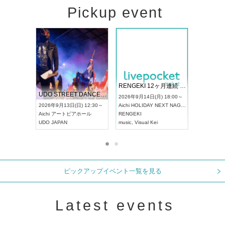
Pickup event
 Vol4
RENGEKI 12ヶ月連続 ONE MAN TOUR「生生流転」‐9月編‐
ドリーム
UDO STREET DANCE WORLD CHAMPIONSHIP JAPAN 2026
) 13:00～
2026年9月14日(月) 18:00～
2026年9月
2026年9月13日(日) 12:30～
Aichi
HOLIDAY NEXT NAGOYA
Tokyo
浅草
Aichi
アートピアホール
RENGEKI
ash
,
真田
,
UDO JAPAN
music
,
Visual Kei
music
,
Fes
ピックアップイベント一覧を見る
Latest events