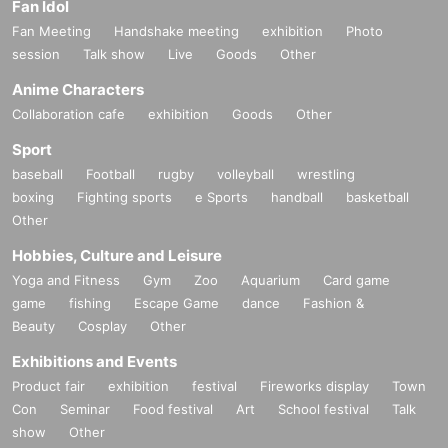
Fan Idol
Fan Meeting
Handshake meeting
exhibition
Photo
session
Talk show
Live
Goods
Other
Anime Characters
Collaboration cafe
exhibition
Goods
Other
Sport
baseball
Football
rugby
volleyball
wrestling
boxing
Fighting sports
e Sports
handball
basketball
Other
Hobbies, Culture and Leisure
Yoga and Fitness
Gym
Zoo
Aquarium
Card game
game
fishing
Escape Game
dance
Fashion &
Beauty
Cosplay
Other
Exhibitions and Events
Product fair
exhibition
festival
Fireworks display
Town
Con
Seminar
Food festival
Art
School festival
Talk
show
Other