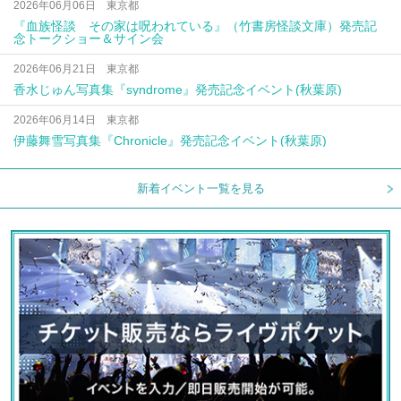
2026年06月06日 東京都
『血族怪談 その家は呪われている』（竹書房怪談文庫）発売記
念トークショー＆サイン会
2026年06月21日 東京都
香水じゅん写真集『syndrome』発売記念イベント(秋葉原)
2026年06月14日 東京都
伊藤舞雪写真集『Chronicle』発売記念イベント(秋葉原)
新着イベント一覧を見る