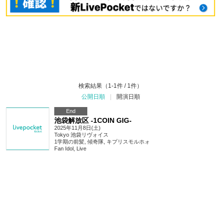
検索結果（1-1件 / 1件）
公開日順
|
開演日順
End
池袋解放区 -1COIN GIG-
2025年11月8日(土)
Tokyo
池袋リヴォイス
1学期の前髪, 傾奇隊, キプリスモルホォ
Fan Idol
,
Live