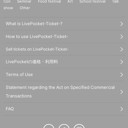
Con
Seminar
Food festival
Art
School festival
Talk
show
Other
What is LivePocket-Ticket-?
How to use LivePocket-Ticket-
Sell tickets on LivePocket-Ticket-
LivePocketの価格・利用料
Terms of Use
Statement regarding the Act on Specified Commercial
Transactions
FAQ