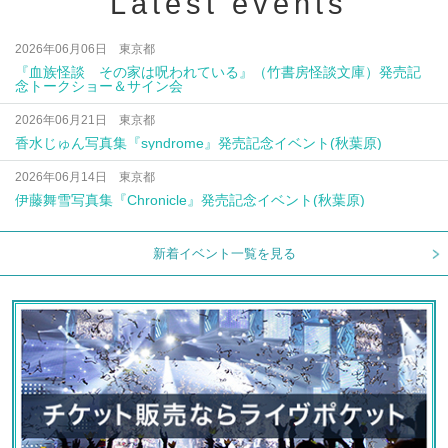
Latest events
2026年06月06日 東京都
『血族怪談 その家は呪われている』（竹書房怪談文庫）発売記
念トークショー＆サイン会
2026年06月21日 東京都
香水じゅん写真集『syndrome』発売記念イベント(秋葉原)
2026年06月14日 東京都
伊藤舞雪写真集『Chronicle』発売記念イベント(秋葉原)
新着イベント一覧を見る