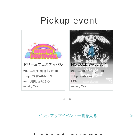
Pickup event
RENGEKI 12ヶ月連続 ONE MAN TOUR「生生流転」‐9月編‐
ドリームフェスティバル
NO COLD WALL Vol4
 18:00～
2026年9月19日(土) 12:30～
2026年10月10日(土) 13:00～
T NAGOYA
Tokyo
浅草VAMPKIN
Tokyo
club asia
2026年9月
ash
,
真田
,
かなまる
FCM
Aichi
アー
music
,
Fes
music
,
Fes
UDO JAPA
ピックアップイベント一覧を見る