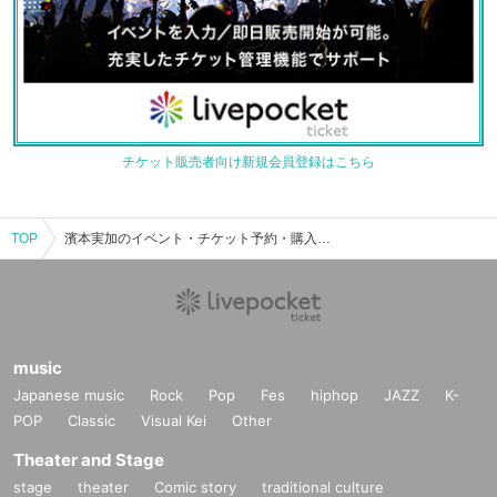
チケット販売者向け新規会員登録はこちら
TOP
濱本実加のイベント・チケット予約・購入・販売情報一覧
music
Japanese music
Rock
Pop
Fes
hiphop
JAZZ
K-
POP
Classic
Visual Kei
Other
Theater and Stage
stage
theater
Comic story
traditional culture