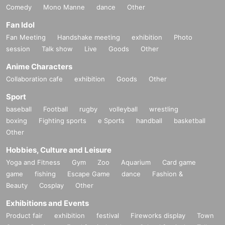
Comedy
Mono Manne
dance
Other
Fan Idol
Fan Meeting
Handshake meeting
exhibition
Photo
session
Talk show
Live
Goods
Other
Anime Characters
Collaboration cafe
exhibition
Goods
Other
Sport
baseball
Football
rugby
volleyball
wrestling
boxing
Fighting sports
e Sports
handball
basketball
Other
Hobbies, Culture and Leisure
Yoga and Fitness
Gym
Zoo
Aquarium
Card game
game
fishing
Escape Game
dance
Fashion &
Beauty
Cosplay
Other
Exhibitions and Events
Product fair
exhibition
festival
Fireworks display
Town