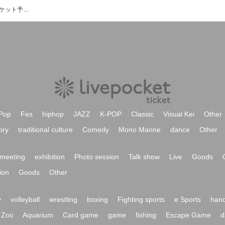
松本明人(真空ホロウ)のイベント・チケット予約・購入・販売情報一覧
Pop
Fes
hiphop
JAZZ
K-POP
Classic
Visual Kei
Other
ory
traditional culture
Comedy
Mono Manne
dance
Other
meeting
exhibition
Photo session
Talk show
Live
Goods
ion
Goods
Other
y
volleyball
wrestling
boxing
Fighting sports
e Sports
hand
Zoo
Aquarium
Card game
game
fishing
Escape Game
d