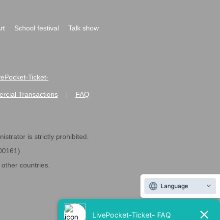
rt
School festival
Talk show
ivePocket-Ticket-
rcial Transactions
FAQ
|
strator is strictly prohibited.
600161).
ther countries.
Language