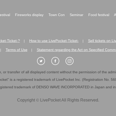
festival
Fireworks display
Town Con
Seminar
Food festival
A
ket-Ticket-?
How to use LivePocket-Ticket-
Sell tickets on L
|
|
Terms of Use
Statement regarding the Act on Specified Comme
|
|
 or transfer of all displayed content without the permission of the admini
cket" is a registered trademark of LivePocket Inc. (Registration No. 5
egistered trademark of DENSO WAVE INCORPORATED in Japan and in o
Copyright
©
LivePocket All Rights Reserved.