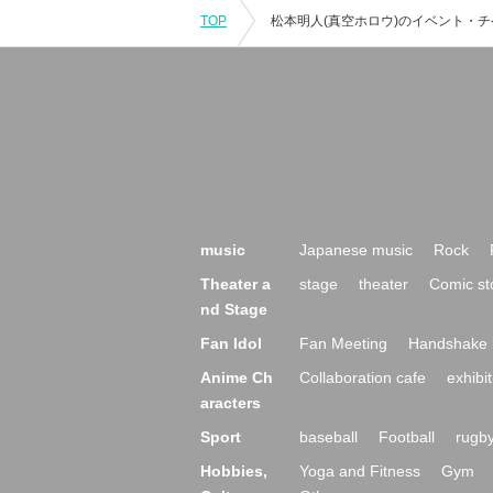
TOP
music
Japanese music
Rock
Theater a
stage
theater
Comic st
nd Stage
Fan Idol
Fan Meeting
Handshake 
Anime Ch
Collaboration cafe
exhibit
aracters
Sport
baseball
Football
rugb
Hobbies,
Yoga and Fitness
Gym