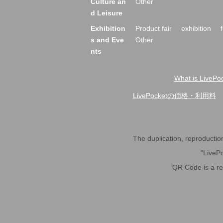
Culture an
Other
d Leisure
Exhibition
Product fair
exhibition
s and Eve
Other
nts
What is LivePoc
LivePocketの価格・利用料
The duplication, reproduction,
"LivePo
QR Code is a r