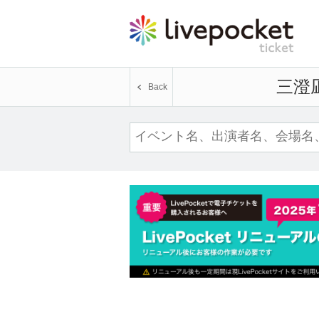
三澄
Back