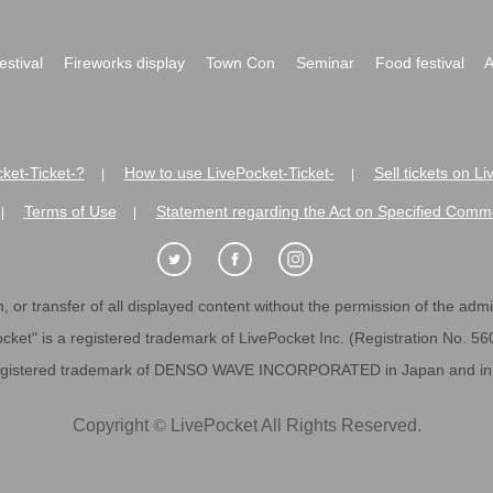
festival
Fireworks display
Town Con
Seminar
Food festival
A
ket-Ticket-?
How to use LivePocket-Ticket-
Sell tickets on L
|
|
Terms of Use
Statement regarding the Act on Specified Comme
|
|
 or transfer of all displayed content without the permission of the admini
cket" is a registered trademark of LivePocket Inc. (Registration No. 5
egistered trademark of DENSO WAVE INCORPORATED in Japan and in o
Copyright
©
LivePocket All Rights Reserved.