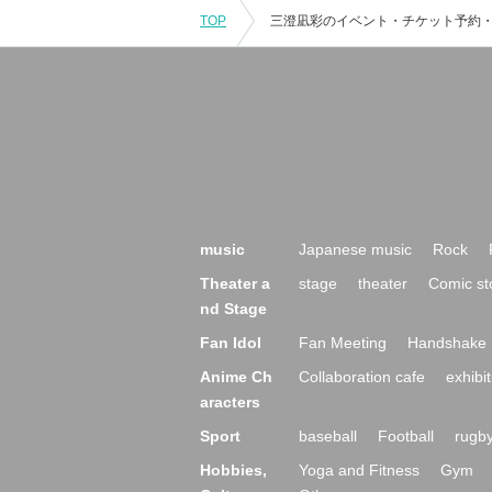
TOP
music
Japanese music
Rock
Theater a
stage
theater
Comic st
nd Stage
Fan Idol
Fan Meeting
Handshake 
Anime Ch
Collaboration cafe
exhibit
aracters
Sport
baseball
Football
rugb
Hobbies,
Yoga and Fitness
Gym