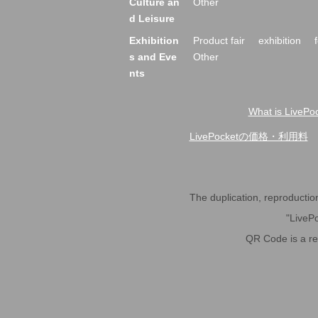
Culture an
Other
d Leisure
Exhibition
Product fair
exhibition
s and Eve
Other
nts
What is LivePoc
LivePocketの価格・利用料
The duplication, reproduction,
"LivePo
QR Code is a r