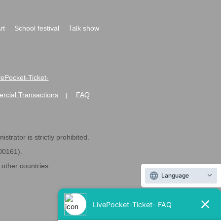
rt
School festival
Talk show
ivePocket-Ticket-
rcial Transactions
FAQ
|
strator is strictly prohibited.
600161).
ther countries.
Language