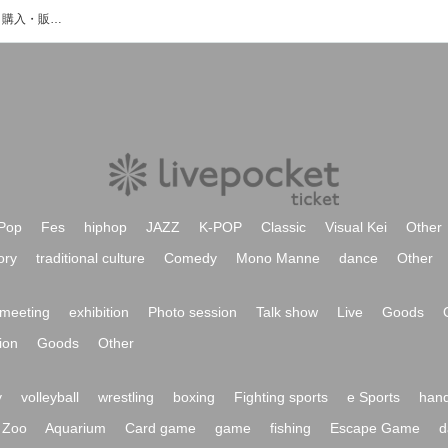
三澄凪彩のイベント・チケット予約・購入・販売情報一覧
Pop
Fes
hiphop
JAZZ
K-POP
Classic
Visual Kei
Other
ory
traditional culture
Comedy
Mono Manne
dance
Other
meeting
exhibition
Photo session
Talk show
Live
Goods
ion
Goods
Other
y
volleyball
wrestling
boxing
Fighting sports
e Sports
hand
Zoo
Aquarium
Card game
game
fishing
Escape Game
d