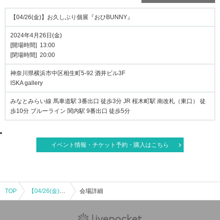
【04/26(金)】お久しぶり個展『おひBUNNY』
2024年4月26日(金)
[開場時間] 13:00
[閉場時間] 20:00
神奈川県横浜市中区相生町5-92 酒井ビル3F
ISKA gallery
みなとみらい線 馬車道駅 3番出口 徒歩3分 JR 桜木町駅 南改札（東口） 徒
歩10分 ブルーライン 関内駅 9番出口 徒歩5分
イベント情報・チケット予約・購入はこちら
TOP
【04/26(金)】お久しぶり個展『おひBUNNY』
会場詳細