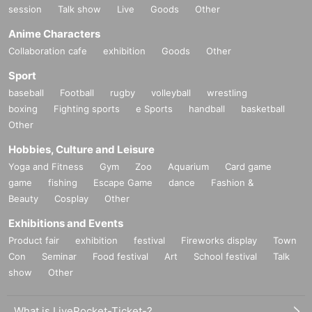
session
Talk show
Live
Goods
Other
Anime Characters
Collaboration cafe
exhibition
Goods
Other
Sport
baseball
Football
rugby
volleyball
wrestling
boxing
Fighting sports
e Sports
handball
basketball
Other
Hobbies, Culture and Leisure
Yoga and Fitness
Gym
Zoo
Aquarium
Card game
game
fishing
Escape Game
dance
Fashion &
Beauty
Cosplay
Other
Exhibitions and Events
Product fair
exhibition
festival
Fireworks display
Town
Con
Seminar
Food festival
Art
School festival
Talk
show
Other
What is LivePocket-Ticket-?