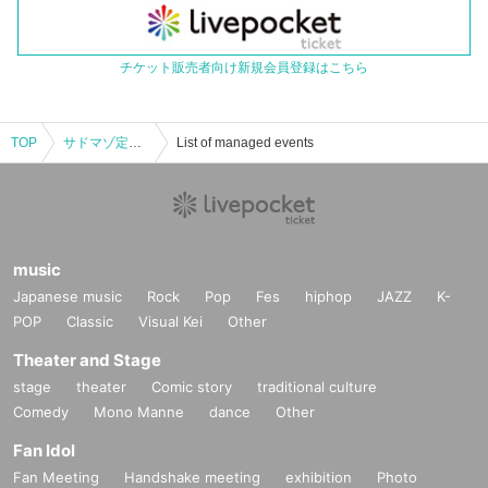
チケット販売者向け新規会員登録はこちら
TOP
サドマゾ定期単独公演「道連レ vol.5」◆ 道連レ ペアAチケット
List of managed events
music
Japanese music
Rock
Pop
Fes
hiphop
JAZZ
K-
POP
Classic
Visual Kei
Other
Theater and Stage
stage
theater
Comic story
traditional culture
Comedy
Mono Manne
dance
Other
Fan Idol
Fan Meeting
Handshake meeting
exhibition
Photo