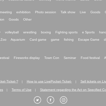
meeting
exhibition
Photo session
Talk show
Live
Goods
ion
Goods
Other
y
volleyball
wrestling
boxing
Fighting sports
e Sports
hand
Zoo
Aquarium
Card game
game
fishing
Escape Game
d
festival
Fireworks display
Town Con
Seminar
Food festival
A
ket-Ticket-?
How to use LivePocket-Ticket-
Sell tickets on L
|
|
es
Terms of Use
Statement regarding the Act on Specified C
|
|