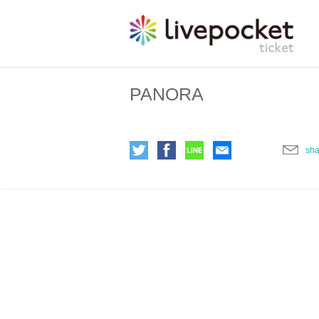
PANORA
sha