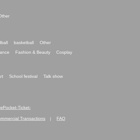
Other
ball
basketball
Other
ance
Fashion & Beauty
Cosplay
rt
School festival
Talk show
ivePocket-Ticket-
ommercial Transactions
FAQ
|