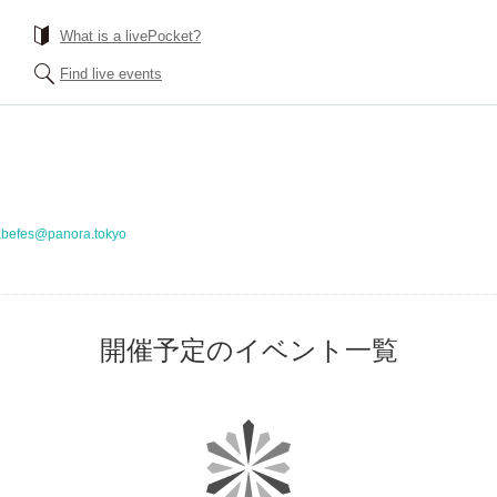
What is a livePocket?
Find live events
befes@panora.tokyo
開催予定のイベント一覧