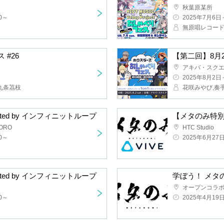
秋葉原某所
00～
2025年7月6日
#26
アキバ・スク
2025年8月2日
,九条茘枝
rted by インフィニットループ
PORO
HTC Studio
00～
2025年6月27日
rted by インフィニットループ
00～
2025年4月19日