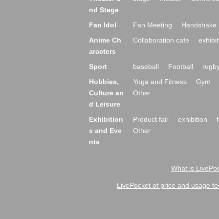
nd Stage
Fan Idol
Fan Meeting
Handshake 
Anime Ch
Collaboration cafe
exhibit
aracters
Sport
baseball
Football
rugb
Hobbies,
Yoga and Fitness
Gym
Culture an
Other
d Leisure
Exhibition
Product fair
exhibition
s and Eve
Other
nts
What is LivePoc
LivePocket of price and usage fe