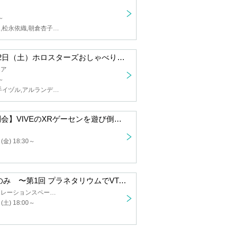
～
無原唱レコード,松永依織,朝倉杏子,皇 美緒奈,白河しらせ,蜜乃木ジル,時庭らんぜ,RIONECTION,胡虎あくび,高細工さとり,矢毒けろる,Vebop Project,数寄屋橋れんげ,二藍しぃあ,微睡いちの,アカシ・ニコ,ミルミカ映々,明鏡止水ふわり
【第二回】8月2日（土）ホロスターズおしゃべりフェス 2025-2026 会場：アキバ・スクエア（秋葉原）
エア
～
花咲みやび,奏手イヅル,アルランディス,律可,アステル・レダ,岸堂天真,夕刻ロベル,影山シエン,荒咬オウガ,夜十神封魔,羽継烏有,水無世燐央,ホロスターズ
【メタのみ特別会】VIVEのXRゲーセンを遊び倒そう！2025 夏の陣
(金) 18:30～
学ぼう！ メタのみ 〜第1回 プラネタリウムでVTuberライブ、その体験設計とは？〜
オープンコラボレーションスペース「LODGE」
(土) 18:00～