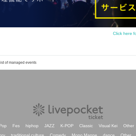
Click here f
ist of managed events
Pop
Fes
hiphop
JAZZ
K-POP
Classic
Visual Kei
Other
ory
traditional culture
Comedy
Mono Manne
dance
Other