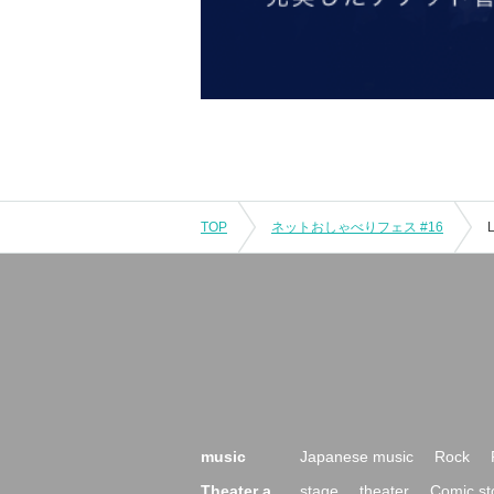
TOP
ネットおしゃべりフェス #16
L
music
Japanese music
Rock
Theater a
stage
theater
Comic st