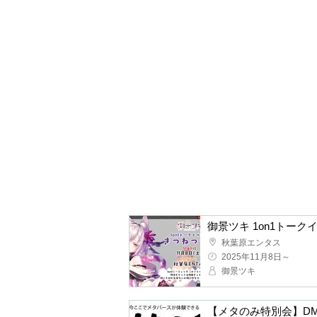
御景ツキ 1on1トー
秋葉原エンタス
2025年11月8日～
御景ツキ
【メタのみ特別会】DM