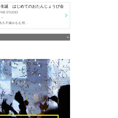
り生誕 はじめてのおたんじょうび会
 FAB STUDIO
日～
Vebop Project,永久不滅ゆるる,明鏡止水ふわり,カカ・エツボニール,花萌葱スイハ,コインランドリースカッド