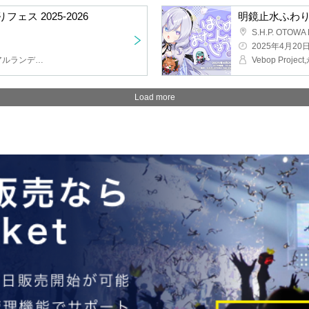
ス 2025-2026
明鏡止水ふわ
S.H.P. OTOWA
2025年4月20
花咲みやび,奏手イヅル,アルランディス,律可,影山シエン,荒咬オウガ,ホロスターズ
Load more