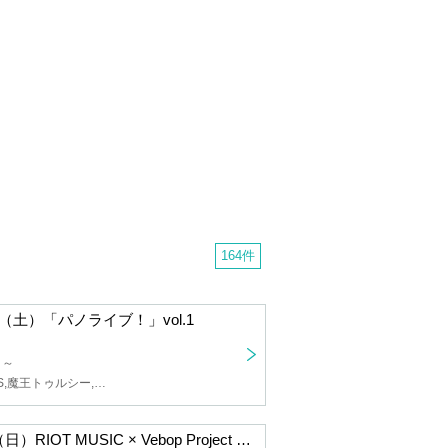
164件
日（土）「パノライブ！」vol.1
日～
赤魔アザト,YSS,魔王トゥルシー,月白累,二藍しぃあ,数寄屋橋れんげ,明鏡止水ふわり,SZNO,明堂しろね,巻乃もなか,音御光歌
2025年7月6日（日）RIOT MUSIC × Vebop Project おしゃべりフェス