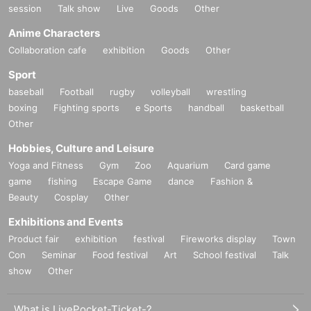
session
Talk show
Live
Goods
Other
Anime Characters
Collaboration cafe
exhibition
Goods
Other
Sport
baseball
Football
rugby
volleyball
wrestling
boxing
Fighting sports
e Sports
handball
basketball
Other
Hobbies, Culture and Leisure
Yoga and Fitness
Gym
Zoo
Aquarium
Card game
game
fishing
Escape Game
dance
Fashion &
Beauty
Cosplay
Other
Exhibitions and Events
Product fair
exhibition
festival
Fireworks display
Town
Con
Seminar
Food festival
Art
School festival
Talk
show
Other
What is LivePocket-Ticket-?