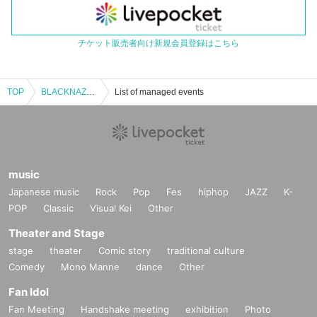
チケット販売者向け新規会員登録はこちら
TOP
BLACKNAZARENE定期公演「宣教」
List of managed events
music
Japanese music
Rock
Pop
Fes
hiphop
JAZZ
K-
POP
Classic
Visual Kei
Other
Theater and Stage
stage
theater
Comic story
traditional culture
Comedy
Mono Manne
dance
Other
Fan Idol
Fan Meeting
Handshake meeting
exhibition
Photo