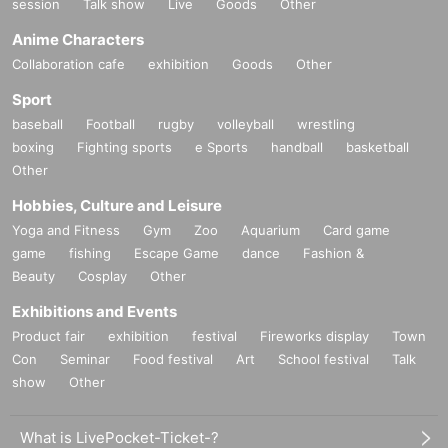
session
Talk show
Live
Goods
Other
Anime Characters
Collaboration cafe
exhibition
Goods
Other
Sport
baseball
Football
rugby
volleyball
wrestling
boxing
Fighting sports
e Sports
handball
basketball
Other
Hobbies, Culture and Leisure
Yoga and Fitness
Gym
Zoo
Aquarium
Card game
game
fishing
Escape Game
dance
Fashion &
Beauty
Cosplay
Other
Exhibitions and Events
Product fair
exhibition
festival
Fireworks display
Town
Con
Seminar
Food festival
Art
School festival
Talk
show
Other
What is LivePocket-Ticket-?