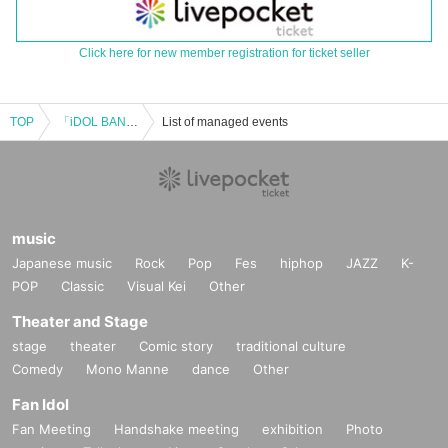
Click here for new member registration for ticket seller
TOP
「iDOL BANQUETキミの推しカフェ LIVE」Vol.3
List of managed events
music
Japanese music
Rock
Pop
Fes
hiphop
JAZZ
K-
POP
Classic
Visual Kei
Other
Theater and Stage
stage
theater
Comic story
traditional culture
Comedy
Mono Manne
dance
Other
Fan Idol
Fan Meeting
Handshake meeting
exhibition
Photo