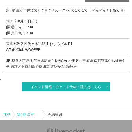
第1部 星守・井澤のもぐもぐ！カーニバル(ごくごく！ぺらぺら！もあるヨ)
2025年8月31日(日)
[開場日時] 11:00
[開演日時] 12:00
東京都渋谷区代々木1-32-1 おしろビル B1
A Talk Club WOOFER
JR/都営大江戸線 代々木駅から徒歩1分 小田急小田原線 南新宿駅から徒歩6
分 東京メトロ副都心線 北参道駅から徒歩7分
イベント情報・チケット予約・購入はこちら
TOP
第1部 星守・井澤のもぐもぐ！カーニバル(ごくごく！ぺらぺら！もあるヨ)
会場詳細