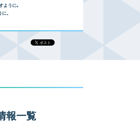
すように｡
うに。
情報一覧