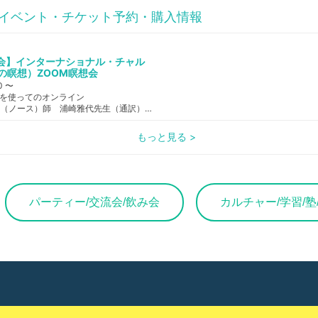
イベント・チケット予約・購入情報
想会】インターナショナル・チャル
の瞑想）ZOOM瞑想会
0 〜
ムを使ってのオンライン
タイの僧侶 スティサート（ノース）師 浦崎雅代先生（通訳）,タイの僧侶サンティポン・ケーマパンヨー師
もっと見る >
パーティー/交流会/飲み会
カルチャー/学習/塾