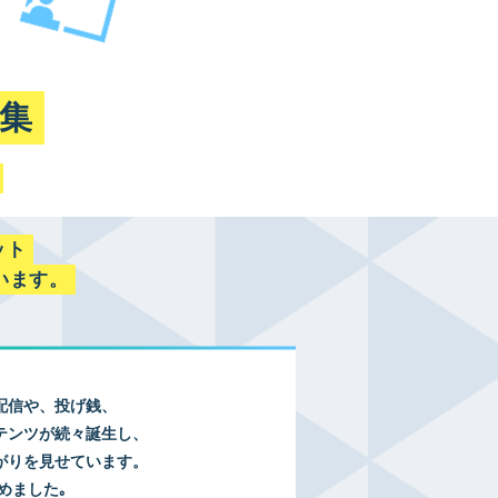
特集
ット
います。
配信や、投げ銭、
テンツが続々誕生し、
がりを見せています。
めました｡