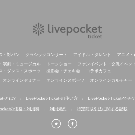
ス・対バン
クラシックコンサート
アイドル・タレント
アニメ・
・演劇・ミュージカル
トークショー
ファンイベント・交流イベン
ス・ダンス・スポーツ
撮影会・チェキ会
コラボカフェ
オンラインセミナー
オンラインスポーツ
オンラインカルチャー
cket-とは?
LivePocket-Ticket-の使い方
LivePocket-Ticket
|
|
ePocketの価格・利用料
利用規約
特定商取引法に関する記載
|
|
|