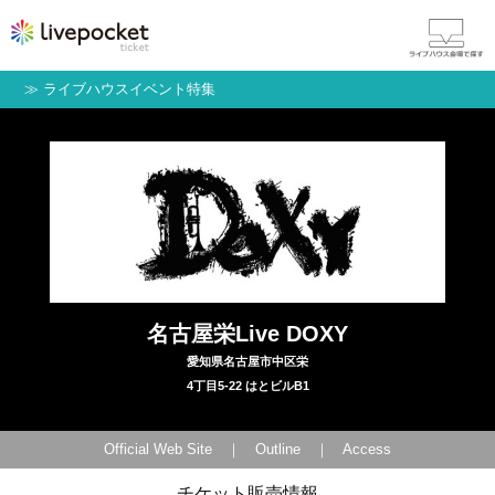
≫
ライブハウスイベント特集
名古屋栄Live DOXY
愛知県名古屋市中区栄
4丁目5-22 はとビルB1
Official Web Site
｜
Outline
｜
Access
チケット販売情報