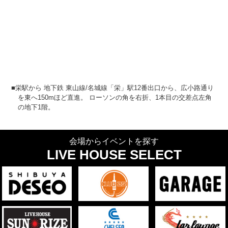
■栄駅から 地下鉄 東山線/名城線「栄」駅12番出口から、広小路通り
を東へ150mほど直進。 ローソンの角を右折、1本目の交差点左角
の地下1階。
会場からイベントを探す
LIVE HOUSE SELECT