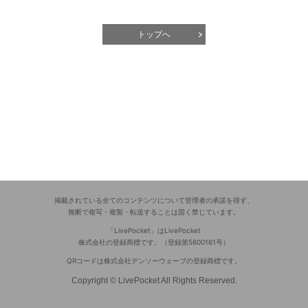
トップへ
掲載されている全てのコンテンツについて管理者の承諾を得ず、
無断で複写・複製・転送することは固く禁じています。
「LivePocket」はLivePocket
株式会社の登録商標です。（登録第5600161号）
QRコードは株式会社デンソーウェーブの登録商標です。
Copyright © LivePocket All Rights Reserved.