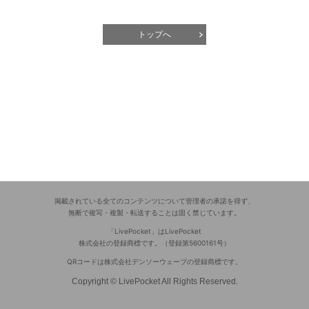
トップへ
掲載されている全てのコンテンツについて管理者の承諾を得ず、
無断で複写・複製・転送することは固く禁じています。
「LivePocket」はLivePocket
株式会社の登録商標です。（登録第5600161号）
QRコードは株式会社デンソーウェーブの登録商標です。
Copyright © LivePocket All Rights Reserved.