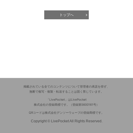
トップへ
掲載されている全てのコンテンツについて管理者の承諾を得ず、
無断で複写・複製・転送することは固く禁じています。
「LivePocket」はLivePocket
株式会社の登録商標です。（登録第5600161号）
QRコードは株式会社デンソーウェーブの登録商標です。
Copyright © LivePocket All Rights Reserved.