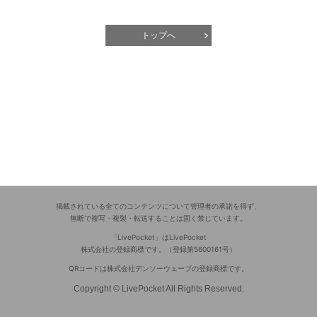
トップへ
掲載されている全てのコンテンツについて管理者の承諾を得ず、
無断で複写・複製・転送することは固く禁じています。
「LivePocket」はLivePocket
株式会社の登録商標です。（登録第5600161号）
QRコードは株式会社デンソーウェーブの登録商標です。
Copyright © LivePocket All Rights Reserved.