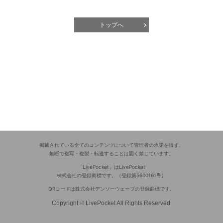
トップへ
掲載されている全てのコンテンツについて管理者の承諾を得ず、
無断で複写・複製・転送することは固く禁じています。
「LivePocket」はLivePocket
株式会社の登録商標です。（登録第5600161号）
QRコードは株式会社デンソーウェーブの登録商標です。
Copyright © LivePocket All Rights Reserved.