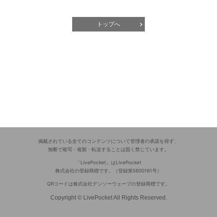
トップへ
掲載されている全てのコンテンツについて管理者の承諾を得ず、
無断で複写・複製・転送することは固く禁じています。
「LivePocket」はLivePocket
株式会社の登録商標です。（登録第5600161号）
QRコードは株式会社デンソーウェーブの登録商標です。
Copyright © LivePocket All Rights Reserved.