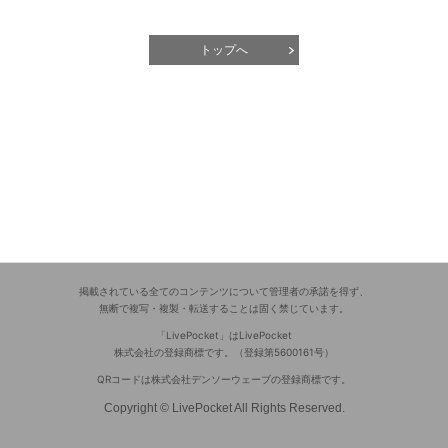
トップへ
掲載されている全てのコンテンツについて管理者の承諾を得ず、
無断で複写・複製・転送することは固く禁じています。
「LivePocket」はLivePocket
株式会社の登録商標です。（登録第5600161号）
QRコードは株式会社デンソーウェーブの登録商標です。
Copyright © LivePocket All Rights Reserved.