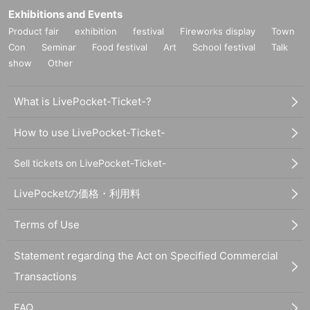
Exhibitions and Events
Product fair
exhibition
festival
Fireworks display
Town
Con
Seminar
Food festival
Art
School festival
Talk
show
Other
What is LivePocket-Ticket-?
How to use LivePocket-Ticket-
Sell tickets on LivePocket-Ticket-
LivePocketの価格・利用料
Terms of Use
Statement regarding the Act on Specified Commercial
Transactions
FAQ