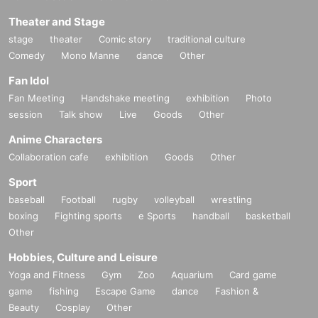
Theater and Stage
stage
theater
Comic story
traditional culture
Comedy
Mono Manne
dance
Other
Fan Idol
Fan Meeting
Handshake meeting
exhibition
Photo
session
Talk show
Live
Goods
Other
Anime Characters
Collaboration cafe
exhibition
Goods
Other
Sport
baseball
Football
rugby
volleyball
wrestling
boxing
Fighting sports
e Sports
handball
basketball
Other
Hobbies, Culture and Leisure
Yoga and Fitness
Gym
Zoo
Aquarium
Card game
game
fishing
Escape Game
dance
Fashion &
Beauty
Cosplay
Other