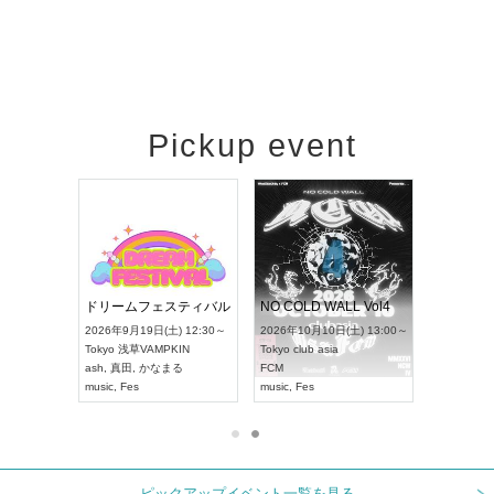
Pickup event
RENGEKI 12ヶ月連続 ONE MAN TOUR「生生流転」‐9月編‐
ドリームフェスティバル
NO COLD WALL Vol4
 18:00～
2026年9月19日(土) 12:30～
2026年10月10日(土) 13:00～
T NAGOYA
Tokyo
浅草VAMPKIN
Tokyo
club asia
2026年9月
ash
,
真田
,
かなまる
FCM
Aichi
アー
music
,
Fes
music
,
Fes
UDO JAPA
ピックアップイベント一覧を見る