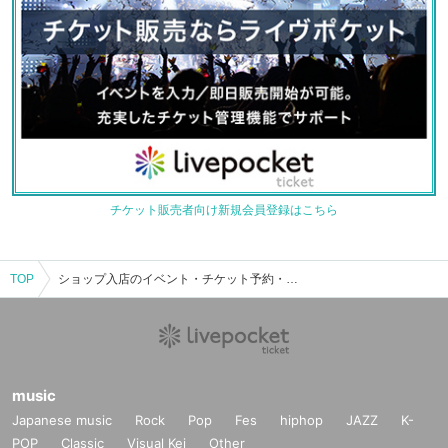
チケット販売者向け新規会員登録はこちら
TOP
ショップ入店のイベント・チケット予約・購入・販売情報一覧
music
Japanese music
Rock
Pop
Fes
hiphop
JAZZ
K-
POP
Classic
Visual Kei
Other