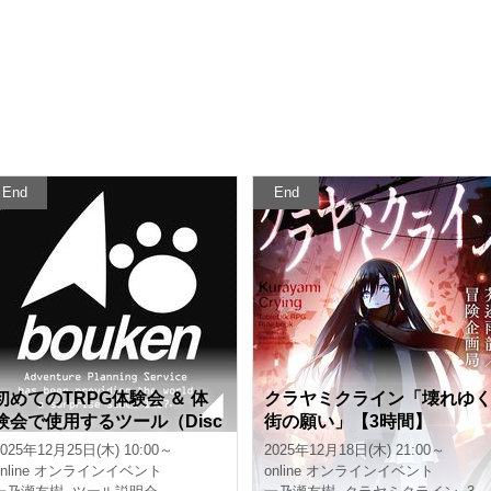
End
End
初めてのTRPG体験会 ＆ 体
クラヤミクライン「壊れゆ
験会で使用するツール（Disc
街の願い」【3時間】
ord、CCFOLIA）の説明会
2025年12月25日(木) 10:00～
2025年12月18日(木) 21:00～
【3時間】
nline
オンラインイベント
online
オンラインイベント