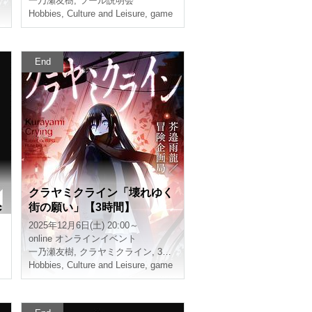
一乃瀬友樹
,
ツール説明会
Hobbies, Culture and Leisure
,
game
End
クラヤミクライン「壊れゆく
c
街の願い」【3時間】
2025年12月6日(土) 20:00～
online
オンラインイベント
一乃瀬友樹
,
クラヤミクライン
,
3時間
Hobbies, Culture and Leisure
,
game