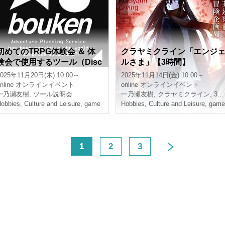
初めてのTRPG体験会 ＆ 体
クラヤミクライン「エンジ
験会で使用するツール（Disc
ルさま」【3時間】
ord、CCFOLIA）の説明会
2025年11月20日(木) 10:00～
2025年11月14日(金) 10:00～
【3時間】
nline
オンラインイベント
online
オンラインイベント
一乃瀬友樹
,
ツール説明会
一乃瀬友樹
,
クラヤミクライン
,
3時間
obbies, Culture and Leisure
,
game
Hobbies, Culture and Leisure
,
game
<
1
2
3