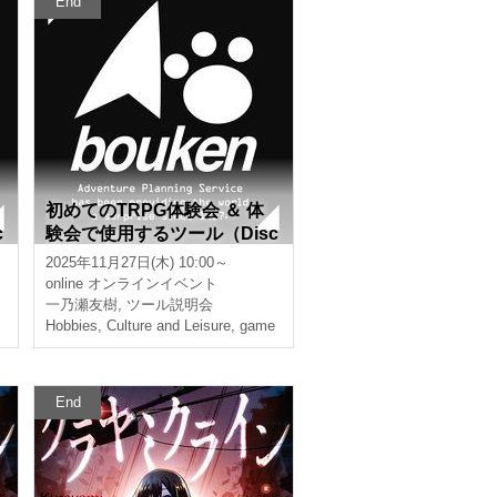
End
初めてのTRPG体験会 ＆ 体
c
験会で使用するツール（Disc
ord、CCFOLIA）の説明会
2025年11月27日(木) 10:00～
【3時間】
online
オンラインイベント
一乃瀬友樹
,
ツール説明会
Hobbies, Culture and Leisure
,
game
End