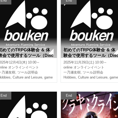
End
End
初めてのTRPG体験会 ＆ 体
初めてのTRPG体験会 ＆ 体
験会で使用するツール（Disc
験会で使用するツール（Dis
ord、CCFOLIA）の説明会
ord、CCFOLIA）の説明会
2025年12月4日(木) 10:00～
2025年11月29日(土) 10:00～
【3時間】
【3時間】
nline
オンラインイベント
online
オンラインイベント
一乃瀬友樹
,
ツール説明会
一乃瀬友樹
,
ツール説明会
obbies, Culture and Leisure
,
game
Hobbies, Culture and Leisure
,
game
End
End