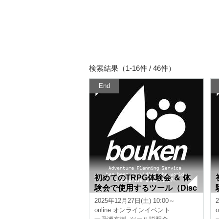
検索結果（1-16件 / 46件）
End
初めてのTRPG体験会 ＆ 体
験会で使用するツール（Disc
ord、CCFOLIA）の説明会
2025年12月27日(土) 10:00～
【3時間】
online
オンラインイベント
o