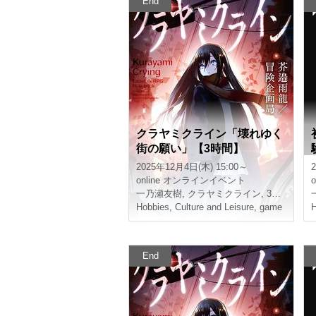
End
クラヤミクライン「壊れゆく
街の願い」【3時間】
2025年12月4日(木) 15:00～
online
オンラインイベント
o
一乃瀬友樹
,
クラヤミクライン
,
3時間
Hobbies, Culture and Leisure
,
game
H
End