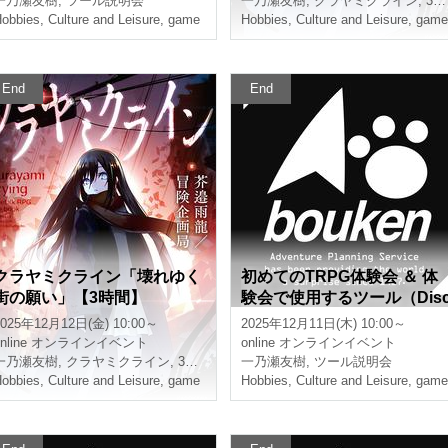
一乃瀬友樹
,
ツール説明会
一乃瀬友樹
,
クラヤミクライン
,
3時間
obbies, Culture and Leisure
,
game
Hobbies, Culture and Leisure
,
game
End
End
クラヤミクライン「壊れゆく
初めてのTRPG体験会 ＆ 体
街の願い」【3時間】
験会で使用するツール（Dis
ord、CCFOLIA）の説明会
2025年12月12日(金) 10:00～
2025年12月11日(木) 10:00～
【3時間】
nline
オンラインイベント
online
オンラインイベント
一乃瀬友樹
,
クラヤミクライン
,
3時間
一乃瀬友樹
,
ツール説明会
obbies, Culture and Leisure
,
game
Hobbies, Culture and Leisure
,
game