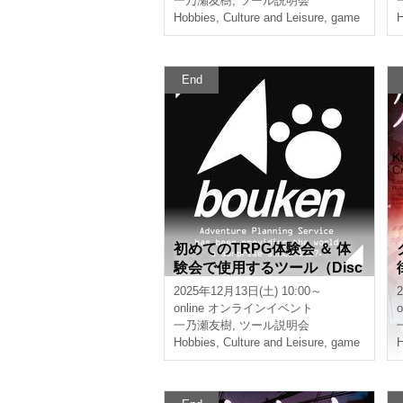
一乃瀬友樹
,
ツール説明会
Hobbies, Culture and Leisure
,
game
H
End
初めてのTRPG体験会 ＆ 体
験会で使用するツール（Disc
ord、CCFOLIA）の説明会
2025年12月13日(土) 10:00～
【3時間】
online
オンラインイベント
o
一乃瀬友樹
,
ツール説明会
Hobbies, Culture and Leisure
,
game
H