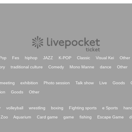
Pop
Fes
hiphop
JAZZ
K-POP
Classic
Visual Kei
Other
ory
traditional culture
Comedy
Mono Manne
dance
Other
meeting
exhibition
Photo session
Talk show
Live
Goods
ion
Goods
Other
y
volleyball
wrestling
boxing
Fighting sports
e Sports
hand
Zoo
Aquarium
Card game
game
fishing
Escape Game
d