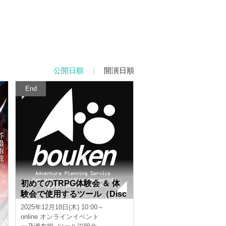
公開日順
|
開演日順
End
く
初めてのTRPG体験会 ＆ 体
験会で使用するツール（Disc
ord、CCFOLIA）の説明会
2025年12月18日(木) 10:00～
【3時間】
online
オンラインイベント