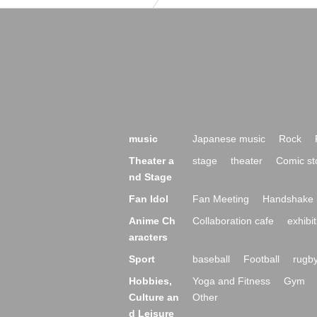
music
Japanese music
Rock
Theater a
stage
theater
Comic st
nd Stage
Fan Idol
Fan Meeting
Handshake 
Anime Ch
Collaboration cafe
exhibit
aracters
Sport
baseball
Football
rugb
Hobbies,
Yoga and Fitness
Gym
Culture an
Other
d Leisure