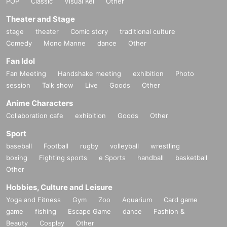
POP
Classic
Visual Kei
Other
Theater and Stage
stage
theater
Comic story
traditional culture
Comedy
Mono Manne
dance
Other
Fan Idol
Fan Meeting
Handshake meeting
exhibition
Photo
session
Talk show
Live
Goods
Other
Anime Characters
Collaboration cafe
exhibition
Goods
Other
Sport
baseball
Football
rugby
volleyball
wrestling
boxing
Fighting sports
e Sports
handball
basketball
Other
Hobbies, Culture and Leisure
Yoga and Fitness
Gym
Zoo
Aquarium
Card game
game
fishing
Escape Game
dance
Fashion &
Beauty
Cosplay
Other