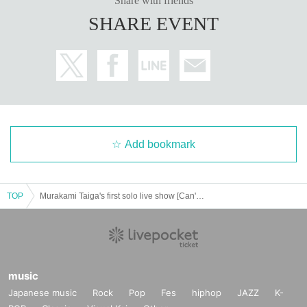
Share with friends
SHARE EVENT
Add bookmark
TOP
Murakami Taiga's first solo live show [Can't Wait]
music
Japanese music
Rock
Pop
Fes
hiphop
JAZZ
K-