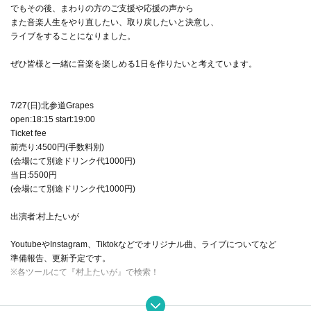
でもその後、まわりの方のご支援や応援の声から
また音楽人生をやり直したい、取り戻したいと決意し、
ライブをすることになりました。
ぜひ皆様と一緒に音楽を楽しめる1日を作りたいと考えています。
7/27(日)北参道Grapes
open:18:15 start:19:00
Ticket fee
前売り:4500円(手数料別)
(会場にて別途ドリンク代1000円)
当日:5500円
(会場にて別途ドリンク代1000円)
出演者:村上たいが
YoutubeやInstagram、Tiktokなどでオリジナル曲、ライブについてなど
準備報告、更新予定です。
※各ツールにて『村上たいが』で検索！