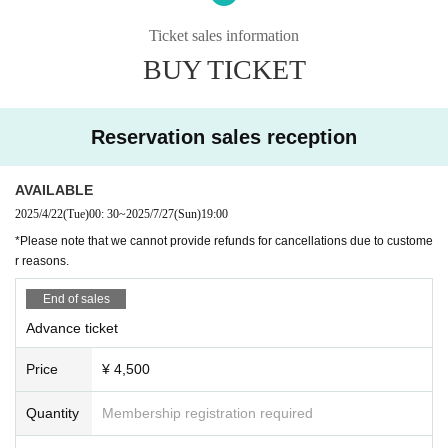
Murakami Taiga
音楽の道を一度諦めましたが、まだ燻っていた感情に気付き、改めて一から
Ticket sales information
音楽活動をしたいと思い、再始動しました。
BUY TICKET
Tiktokではレトロゲーム配信もよくやってます。
過去にZepp東京でのライブに参加。某大手レーベルのオーディションの最終
審査へ進出。シンガーとして某ゲームの挿入歌を担当。
Reservation sales reception
AVAILABLE
2025/4/22
(Tue)
00: 30
~
2025/7/27
(Sun)
19:00
*Please note that we cannot provide refunds for cancellations due to custome
r reasons.
End of sales
Advance ticket
Price
¥ 4,500
Quantity
Membership registration required