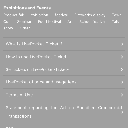
Exhibitions and Events
Product fair
exhibition
festival
Fireworks display
Town
Con
Seminar
Food festival
Art
School festival
Talk
show
Other
What is LivePocket-Ticket-?
How to use LivePocket-Ticket-
Sell tickets on LivePocket-Ticket-
LivePocket of price and usage fees
Terms of Use
Statement regarding the Act on Specified Commercial
Transactions