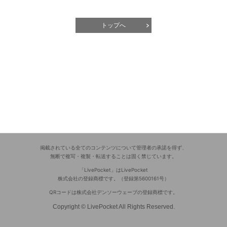
トップへ
掲載されている全てのコンテンツについて管理者の承諾を得ず、
無断で複写・複製・転送することは固く禁じています。
「LivePocket」はLivePocket
株式会社の登録商標です。（登録第5600161号）
QRコードは株式会社デンソーウェーブの登録商標です。
Copyright © LivePocket All Rights Reserved.