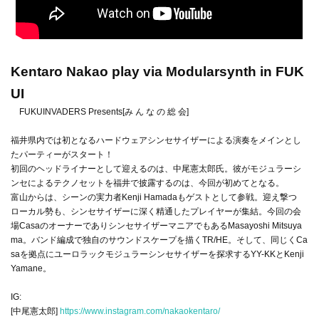
Kentaro Nakao play via Modularsynth in FUK
UI
FUKUINVADERS Presents[み ん な の 総 会]
福井県内では初となるハードウェアシンセサイザーによる演奏をメインとし
たパーティーがスタート！
初回のヘッドライナーとして迎えるのは、中尾憲太郎氏。彼がモジュラーシ
ンセによるテクノセットを福井で披露するのは、今回が初めてとなる。
富山からは、シーンの実力者Kenji Hamadaもゲストとして参戦。迎え撃つ
ローカル勢も、シンセサイザーに深く精通したプレイヤーが集結。今回の会
場CasaのオーナーでありシンセサイザーマニアでもあるMasayoshi Mitsuya
ma。バンド編成で独自のサウンドスケープを描くTR/HE。そして、同じくCa
saを拠点にユーロラックモジュラーシンセサイザーを探求するYY-KKとKenji
Yamane。
IG:
[中尾憲太郎]
https://www.instagram.com/nakaokentaro/