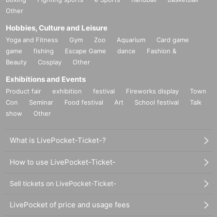
Other
Hobbies, Culture and Leisure
Yoga and Fitness
Gym
Zoo
Aquarium
Card game
game
fishing
Escape Game
dance
Fashion &
Beauty
Cosplay
Other
Exhibitions and Events
Product fair
exhibition
festival
Fireworks display
Town
Con
Seminar
Food festival
Art
School festival
Talk
show
Other
What is LivePocket-Ticket-?
How to use LivePocket-Ticket-
Sell tickets on LivePocket-Ticket-
LivePocket of price and usage fees