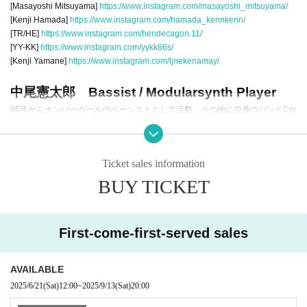
[Masayoshi Mitsuyama]
https://www.instagram.com/masayoshi_mitsuyama/
[Kenji Hamada]
https://www.instagram.com/hamada_kennkenn/
[TR/HE]
https://www.instagram.com/hendecagon.11/
[YY-KK]
https://www.instagram.com/yykk86s/
[Kenji Yamane]
https://www.instagram.com/ijnekenamay/
中尾憲太郎 Bassist / Modularsynth Player
95年からナンバーガールのベーシストとして活動。その他に自身のバンドCry
pt CityをはじめACO、浅井健一&The Interchange Kills、ART-SCHOOLなどの
バンドに参加。ドラマー中村達也氏とのユニット勃殺戒洞やその他多くの即
興演奏にも参加。2020年からはモジュラーシンセを駆使したソロ活動も行
Ticket sales information
なっている。
BUY TICKET
First-come-first-served sales
AVAILABLE
2025/6/21
(Sat)
12:00
~
2025/9/13
(Sat)
20:00