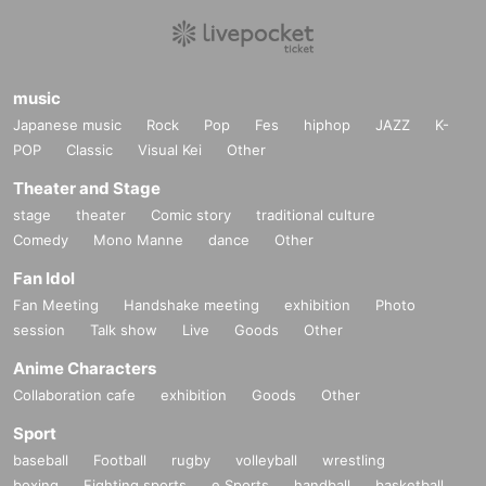
music
Japanese music
Rock
Pop
Fes
hiphop
JAZZ
K-
POP
Classic
Visual Kei
Other
Theater and Stage
stage
theater
Comic story
traditional culture
Comedy
Mono Manne
dance
Other
Fan Idol
Fan Meeting
Handshake meeting
exhibition
Photo
session
Talk show
Live
Goods
Other
Anime Characters
Collaboration cafe
exhibition
Goods
Other
Sport
baseball
Football
rugby
volleyball
wrestling
boxing
Fighting sports
e Sports
handball
basketball