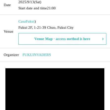
2025/9/13
(Sat)
Date
Start date and time
21:00
Casa
Fukui
)
Fukui 2F, 1-21-39 Chuo, Fukui City
Venue
Venue Map · access method is here
Organizer
FUKUINVADERS