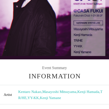
Event Summary
INFORMATION
Kentaro Nakao
,
Masayoshi Mitsuyama
,
Kenji Hamada
,
T
Artist
R/HE
,
YY-KK
,
Kenji Yamane