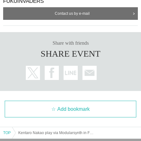
FUKUINVADERS
Contact us by e-mail
Share with friends
SHARE EVENT
Add bookmark
TOP
Kentaro Nakao play via Modularsynth in FUKUI FUKUINVADERS Presents [Everyone's General Meeting]