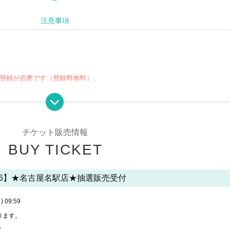
注意事項
への会員登録が必要です（登録料無料）。
かねます。
み状況・履歴」よりキャンセルが可能です。お客様ご自身でお手続きくださ
全ての申し込みが無効となります。
ーンショット画像では、ご入場できません。
チケット販売情報
には抽選券が必要です。ルームご利用時間中にお並び頂いた「カラオケ利用
BUY TICKET
。
/6】★名古屋名駅店★抽選販売受付
合も返金・キャンセル・日時の変更はいたしかねます。ご希望のお日にち、
い。
ございません。
)
09:59
ります。
。