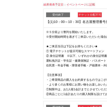
・混雑状況により、販売時間が前後する可能
結果発表予定日：
イベントページに記載
・整理券１枚につき、１会計のご案内とさせ
受付終了
チケット分配不可
▶販売店名
カラオケの鉄人
コラボミックス
【(1)10：00～10：30】名古屋整理番
・各回の5分前より店頭入口でお並びいただ
・遅れてご来店された場合、当日の状況によ
※５分前より整列を開始いたします。
・整列時間外や該当の販売時間外での店頭へ
※受付開始時間を過ぎてご来店いただいた場合
★ご当選のお客様は、ご来店当日下記をご持
★ご来店当日は下記をお持ちください★
(1)当選の確認ができる携帯電話・スマートフ
① 電子チケットが提示可能なスマートフォン
(2)身分証明書
※以下よりいずれか1点をご提
② 身分証明書 ※以下、いずれかの身分証明
運転免許証・学生証・健康保険証・パスポー
運転免許証・学生証・健康保険証・パスポート
住民票・年金手帳・障害者手帳・戸籍謄本・
住民票・年金手帳・障害者手帳・戸籍謄本・外
【注意事項】
・ご希望商品の購入をお約束するものではござ
・より多くのお客様にお買い物をお楽しみいた
①制限中は、お1人様1会計までとさせていた
②商品ごとに1会計あたりの購入制限を設けて