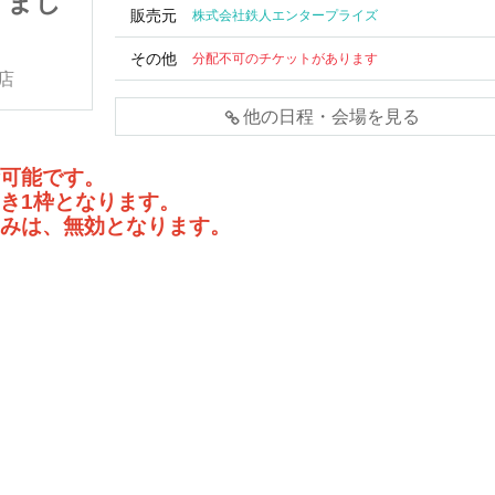
りまし
販売【アニメ「魔入りまし
販売元
株式会社鉄人エンタープライズ
オケの
た！入間くん」×カラオケの
2025/8/6(水)
鉄人Vol.4】
その他
分配不可のチケットがあります
店
カラオケの鉄人名古屋名駅店
他の日程・会場を見る
可能です。
き
1
枠となります。
みは、無効となります。