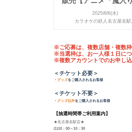
メ「魔入りまし
販売【アニメ「魔入
」×カラオケの
た！入間くん」×カラ
/8/6(水)
2025/8/6(水)
ol.4】
鉄人Vol.4】
人名古屋名駅店
カラオケの鉄人名古屋名駅
※ご応募は、複数店舗・複数枠
※当選枠は、お一人様１日につ
※複数アカウントでのお申し込
＜チケット必要＞
・
グッズ
をご購入されるお客様
＜チケット不要＞
・
グッズ以外
をご購入されるお客様
【抽選時間帯ご利用案内】
★名古屋名駅店★
(1)10：00～10：30