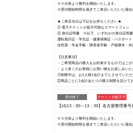
※５分前より整列を開始いたします。
※受付開始時間を過ぎてご来店いただいた場合
★ご来店当日は下記をお持ちください★
① 電子チケットが提示可能なスマートフォン
② 身分証明書 ※以下、いずれかの身分証明
運転免許証・学生証・健康保険証・パスポート
住民票・年金手帳・障害者手帳・戸籍謄本・外
【注意事項】
・ご希望商品の購入をお約束するものではござ
・より多くのお客様にお買い物をお楽しみいた
①制限中は、お1人様1会計までとさせていた
②商品ごとに1会計あたりの購入制限を設けて
受付終了
チケット分配不可
【(4)13：00～13：30】名古屋整理番
※５分前より整列を開始いたします。
※受付開始時間を過ぎてご来店いただいた場合