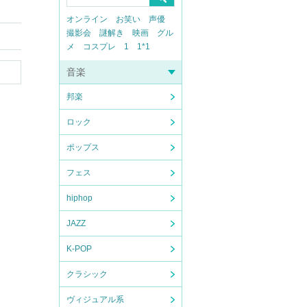
オンライン
お笑い
声優
撮影会
謎解き
映画
グル
メ
コスプレ
1
1*1
音楽
邦楽
ロック
ポップス
フェス
hiphop
JAZZ
K-POP
クラシック
ヴィジュアル系