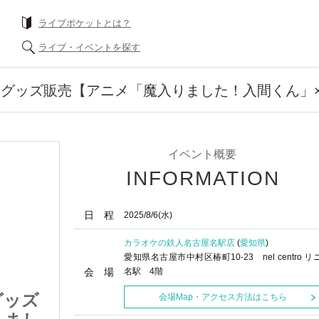
ライブポケットとは？
ライブ・イベントを探す
グッズ販売【アニメ「魔入りました！入間くん」×カ
イベント概要
INFORMATION
日 程
2025/8/6
(水)
カラオケの鉄人名古屋名駅店
(
愛知県
)
愛知県名古屋市中村区椿町10-23 nel centro リ
会 場
名駅 4階
グッズ
◆（名古屋名駅店）グッズ
会場Map・アクセス方法はこちら