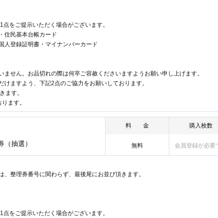
書1点をご提示いただく場合がございます。
・住民基本台帳カード
国人登録証明書・マイナンバーカード
いません。お品切れの際は何卒ご容赦くださいますようお願い申し上げます。
だけますよう、下記2点のご協力をお願いしております。
だきます。
おります。
料 金
購入枚数
号券（抽選）
無料
会員登録が必要
は、整理券番号に関わらず、最後尾にお並び頂きます。
書1点をご提示いただく場合がございます。