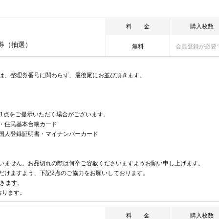
性がございます。
て頂きます。
料 金
購入枚数
 名古屋名駅店
号券（抽選）
無料
会員登録が必要
けます。スタッフの指示に従ってお待ちください。
りご希望の飲食メニューの提供やグッズのご購入が叶わない場合がございま
の集合はご遠慮ください。
は、整理券番号に関わらず、最後尾にお並び頂きます。
参ください★
ォン
示いただく場合がございます。
書1点をご提示いただく場合がございます。
ト・住民基本台帳カード
・住民基本台帳カード
外国人登録証明書・マイナンバーカード
国人登録証明書・マイナンバーカード
いません。お品切れの際は何卒ご容赦くださいますようお願い申し上げます。
だけますよう、下記2点のご協力をお願いしております。
だきます。
おります。
料 金
購入枚数