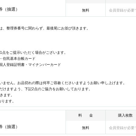
号券（抽選）
無料
会員登録が必要
は、整理券番号に関わらず、最後尾にお並び頂きます。
書1点をご提示いただく場合がございます。
・住民基本台帳カード
国人登録証明書・マイナンバーカード
いません。お品切れの際は何卒ご容赦くださいますようお願い申し上げます。
だけますよう、下記2点のご協力をお願いしております。
だきます。
おります。
料 金
購入枚数
号券（抽選）
無料
会員登録が必要