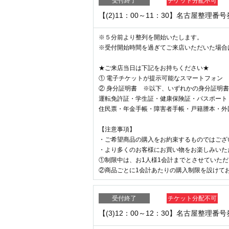
受付終了
チケット分配不可
【(2)11：00～11：30】名古屋整理番
※５分前より整列を開始いたします。
※受付開始時間を過ぎてご来店いただいた場合
★ご来店当日は下記をお持ちください★
① 電子チケットが提示可能なスマートフォン
② 身分証明書 ※以下、いずれかの身分証明
運転免許証・学生証・健康保険証・パスポート
住民票・年金手帳・障害者手帳・戸籍謄本・外
【注意事項】
・ご希望商品の購入をお約束するものではござ
・より多くのお客様にお買い物をお楽しみいた
①制限中は、お1人様1会計までとさせていた
②商品ごとに1会計あたりの購入制限を設けて
受付終了
チケット分配不可
【(3)12：00～12：30】名古屋整理番