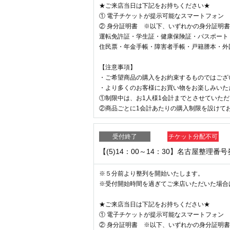
★ご来店当日は下記をお持ちください★
① 電子チケットが提示可能なスマートフォン
② 身分証明書 ※以下、いずれかの身分証明
運転免許証・学生証・健康保険証・パスポート
住民票・年金手帳・障害者手帳・戸籍謄本・外
【注意事項】
・ご希望商品の購入をお約束するものではござ
・より多くのお客様にお買い物をお楽しみいた
①制限中は、お1人様1会計までとさせていた
②商品ごとに1会計あたりの購入制限を設けて
受付終了
チケット分配不可
【(5)14：00～14：30】名古屋整理番
※５分前より整列を開始いたします。
※受付開始時間を過ぎてご来店いただいた場合
★ご来店当日は下記をお持ちください★
① 電子チケットが提示可能なスマートフォン
② 身分証明書 ※以下、いずれかの身分証明