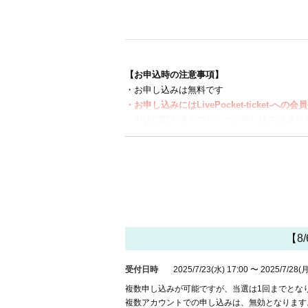
【お申込時の注意事項】
・お申し込みは無料です
・お申し込みにはLivePocket-ticket-
・申込期間を過ぎてからのお申し込みは承り
・抽選結果発表前は、マイページ内「申し込
・名義を詐称した重複申込が発覚した場合、
・チケット画面（QRコード含む）のスクリ
・ルームご利用のお客様も、グッズのご購入
する料金・お時間等の補填はいたしかねます
【ご当選時の注意事項】
【8
・システムの都合上、ご当選後はいかなる場
をよくご確認の上でチケットをご購入くださ
・整理券は商品のご購入を確約するものでは
受付日時
2025/7/23
(水)
17:00
〜
2025/7/28
(月
複数申し込みが可能ですが、当選は1回までとな
【ご来店時の注意事項】
複数アカウントでの申し込みは、無効となります