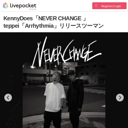
Register/Login
KennyDoes「NEVER CHANGE 」
teppei「Arrhythmia」リリースツーマン