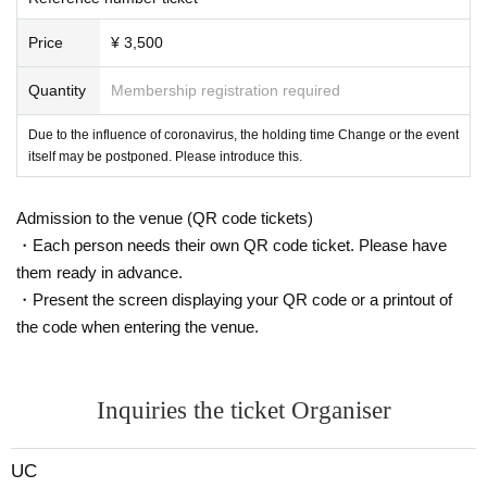
として良質な一枚。
Price
¥ 3,500
———————
teppei
"
Arrhythmia
"
Quantity
Membership registration required
ラッパー集団、梅田サイファーからラッパー兼トラックメイカー
である
teppei
のソロアルバム。
Due to the influence of coronavirus, the holding time Change or the event
teppei
自身が手掛けるトラックは民族音楽をベースとしたトライバ
ルなテイストのモノから耳馴染みの良いものまで、ルーツである
itself may be postponed. Please introduce this.
宗教や芸術を踏襲した、どれも一癖ある楽曲が並んでいる。
アルバムの幕開けは
MV
にもなっている「
19900402
」自分がどこ
から来たのかを静かだが熱量を感じるトラックに載せて高らかに
Admission to the venue (QR code tickets)
歌い上げる。
・Each person needs their own QR code ticket. Please have
"
spo2
」では
2019
年末に渋谷
WWW
で行われた梅田サイファーのワ
them ready in advance.
ンマンライブ中に心不全となり死にかけた経緯をラッパーならで
はの伝え方で表現する。
・Present the screen displaying your QR code or a printout of
続く「
Jehovah
」では自身の宗教のルーツを赤裸々に語り、宗教
2
the code when entering the venue.
世として生きてきた上での弊害や苦悩をトライバルなトラックの
上で荒々しくラップする。
タイトル曲でもある「
Arrhythmia
」ギターのフレーズが印象的な
哀愁のあるトラックの上で
teppei
の生い立ちを赤裸々に歌い上げ
Inquiries the ticket Organiser
る。
アルバムの最後を飾る「
patchwork
」では自分自身がどこから来て
どこへ行くのか、梅田サイファーの面々の過去のリリックからサ
ンプリングし自分の人生で関わった人に対しての感謝を歌いアル
UC