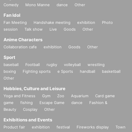
Comedy
Mono Manne
dance
Other
Fan Idol
Fan Meeting
Handshake meeting
exhibition
Photo
session
Talk show
Live
Goods
Other
Anime Characters
Collaboration cafe
exhibition
Goods
Other
Sport
baseball
Football
rugby
volleyball
wrestling
boxing
Fighting sports
e Sports
handball
basketball
Other
Hobbies, Culture and Leisure
Yoga and Fitness
Gym
Zoo
Aquarium
Card game
game
fishing
Escape Game
dance
Fashion &
Beauty
Cosplay
Other
Exhibitions and Events
Product fair
exhibition
festival
Fireworks display
Town