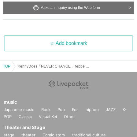
バムを締め括る。
梅田サイファーとして培ったスキルと経験を元に
teppei
にしか表現
Make an inquiry using the Web form
出来ないトピックを並べた今作はさながらインナーチャイルドセ
ラピーのような自分自身を広く認識するための作品となってい
る。
Add bookmark
TOP
KennyDoes「NEVER CHANGE 」teppei「Arrhythmia」リリースツーマン
music
Japanese music
Rock
Pop
Fes
hiphop
JAZZ
K-
POP
Classic
Visual Kei
Other
Theater and Stage
stage
theater
Comic story
traditional culture