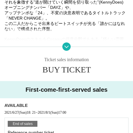
それを象徴する
”
道が開けていく瞬間を切り取った
”(KennyDoes)
オープニングナンバー「
DAYZ
」や、
アップテンポな「
24
」、不変の決意表明であるタイトルトラック
「
NEVER CHANGE
」。
この二人だからこそ出来るビートスイッチが光る「誰かにはなれ
ない」で構成された序盤。
KennyDoes
のスキルを
Cosaqu
の得意分野でもある「怪しい雰囲
気」が
広がるトラックの上で存分に堪能出来る「
Varlander
」「
RU
N!!!
」。
Ticket sales information
スラムダンクの三井寿をイメージした、モチベーションが上がる
こと必須の「三井」。
BUY TICKET
収録曲の中でも随一の壮大さを感じさせる「
Echoes
」などが連な
る中盤。
Cosaqu
のプロデュース能力の高さが惑星を飛び出した「月ま
First-come-first-served sales
で」、
“
ここにいない人に向けた
”
切なさをメロディと昇華する「
Wish Yo
u Were Here
」、
AVAILABLE
そして今作のハイライトにもなり得る、勢いとエモーションの両
2021/6/27
(Sun)
18: 21
~
2021/8/1
(Sun)
17:00
方が存分に活かされた
「遠くまで行こう」「考えすぎは良くないぜ」と続く終盤。
End of sales
正に隙がない、二人のコンビネーションが存分に発揮された音楽
Reference number ticket