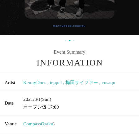
Event Summary
INFORMATION
Artist
KennyDoes
,
teppei
,
梅田サイファー
,
cosaqu
2021/8/1
(Sun)
Date
オープン仮
17:00
Venue
Compass
Osaka
)