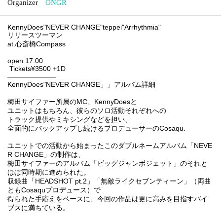
Organizer
ONGR
KennyDoes
"
NEVER CHANGE
"
teppei
"
Arrhythmia
"
リリースツーマン
at.
心斎橋
Compass
open 17:00
Tickets
¥3500 +1D
———————
KennyDoes
"
NEVER CHANGE
」」アルバム詳細
梅田サイファー所属の
MC
、
KennyDoes
と
ユニットはもちろん、彼らのソロ活動それぞれへの
トラック提供やミキシングなどを担い、
全面的にバックアップし続けるプロデューサーの
Cosaqu
.
ユニットでの活動から始まったこのダブルネームアルバム「
NEVE
R CHANGE
」の制作は、
梅田サイファーのアルバム「ビッグジャンボジェット」のそれと
ほぼ同時期に進められた。
収録曲「
HEADSHOT pt.2
」「無敵ライクセブンティーン」（両曲
とも
Cosaqu
プロデュース）で
得られた手応えをベースに、今回の作品は更に高みを目指すバイ
ブスに満ちている。