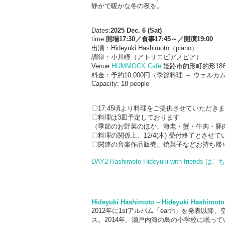
静かで暖かな冬の夜を。
Dates:
2025 Dec. 6 (Sat)
time:
開場17:30／食事17:45～／開演19:00
出演：Hideyuki Hashimoto（piano）
調律：小川瞳（アトリエピアノピア）
Venue:
HUMMOCK Cafe
姫路市的形町的形186
料金：予約10,000円（季節料理 ＋ ウェルカ
Capacity: 18 people
〇17:45頃より料理をご提供させていただき
〇料理は3皿予定しております
（季節のお野菜のほか、海老・蟹・牛肉・豚
〇料理の関係上、12/4(木) 受付終了とさせ
〇関連の音楽作品販売、焼菓子などお持ち帰
DAY2 Hashimoto Hideyuki with friends はこ
Hideyuki Hashimoto – Hideyuki Hashimoto
2012年に1stアルバム「earth」を発
ス。2014年、瀬戸内海の島の小学校に眠って