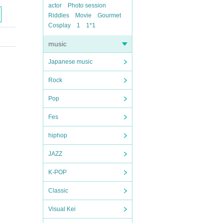
actor
Photo session
Riddles
Movie
Gourmet
Cosplay
1
1*1
music
Japanese music
Rock
Pop
Fes
hiphop
JAZZ
K-POP
Classic
Visual Kei