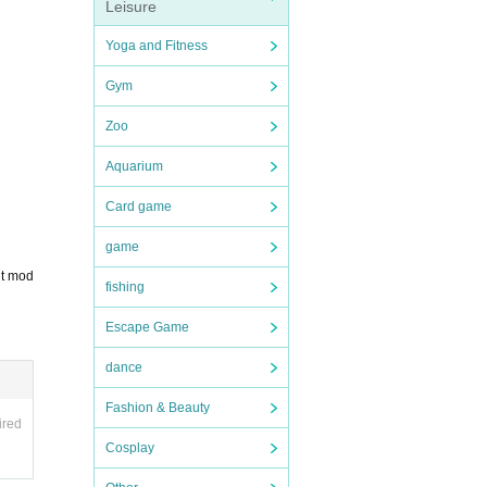
Leisure
Yoga and Fitness
Gym
Zoo
Aquarium
Card game
game
nt mod
fishing
Escape Game
dance
Fashion & Beauty
ired
Cosplay