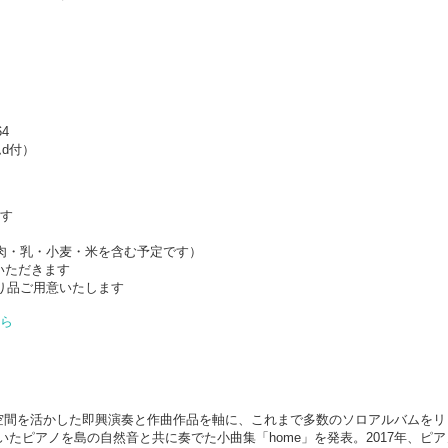
4
ムd付）
ます
肉・乳・小麦・米を含む予定です）
ていただきます
り品ご用意いたします
ちら
表以降、空間を活かした即興演奏と作曲作品を軸に、これまで多数のソロアルバムを
いたピアノを島の自然音と共に奏でた小曲集「home」を発表。2017年、ピ