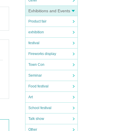
Other
Exhibitions and Events
Product fair
exhibition
festival
Fireworks display
Town Con
Seminar
Food festival
Art
School festival
Talk show
Other