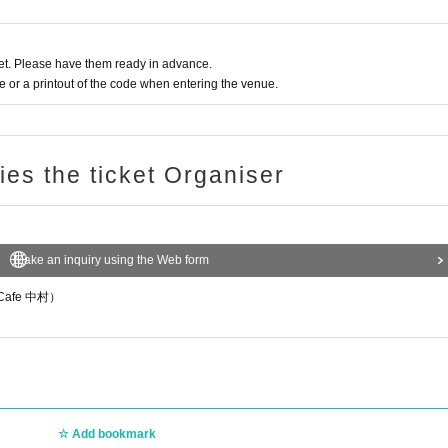
t. Please have them ready in advance.
or a printout of the code when entering the venue.
ries the ticket Organiser
Make an inquiry using the Web form
Cafe 中村）
Add bookmark