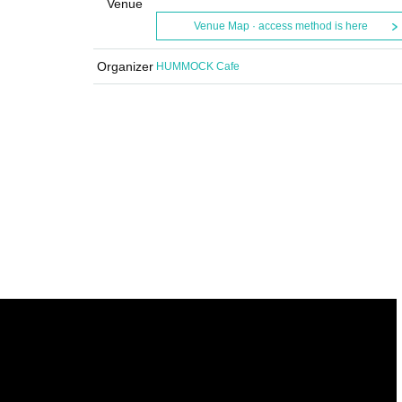
Venue
Venue Map · access method is here
Organizer
HUMMOCK Cafe