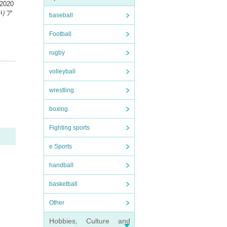
020
よりア
baseball
Football
rugby
volleyball
wrestling
boxing
Fighting sports
e Sports
handball
basketball
Other
Hobbies, Culture and