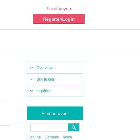
Ticket buyers
Register/Login
Overview
Buy tickets
Inquiries
Find an event
online
Comedy
Voice