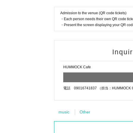
Admission to the venue (QR code tickets)
・Each person needs their own QR code ticke
・Present the screen displaying your QR code 
Inqui
HUMMOCK Cafe
電話 09016741837 （担当：HUMMOCK 
music
Other