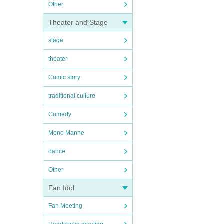
Other
Theater and Stage
stage
theater
Comic story
traditional culture
Comedy
Mono Manne
dance
Other
Fan Idol
Fan Meeting