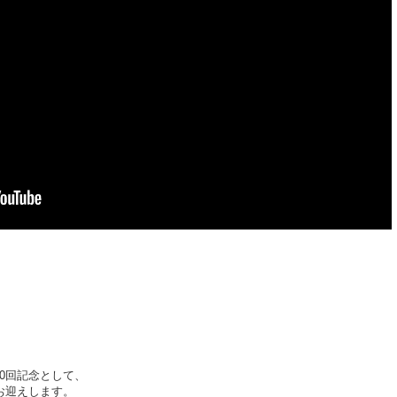
e”20回記念として、
んをお迎えします。