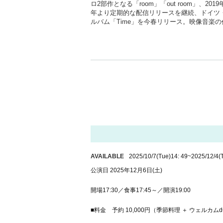
ロ2部作となる「room」「out room」、
年より定期的な配信リリースを継続、ドイツ・ベルリン
ルバム「Time」を今春リリース。映像音楽
Organizer:
HUMMOCK Cafe
Cooperation:
si - ki
AVAILABLE
2025/10/7
(Tue)
14: 49
~
2025/12/4
(
公演日 2025年12月6日(土)
開場17:30／食事17:45～／開演19:00
■料金 予約 10,000円（季節料理 ＋ ウェルカム