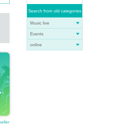
Search from old categories
Music live
Events
online
seller