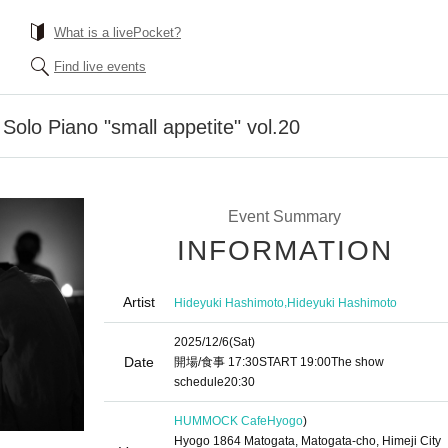
What is a livePocket?
Find live events
Solo Piano "small appetite" vol.20
Event Summary
INFORMATION
Artist
,
Hideyuki Hashimoto
Hideyuki Hashimoto
2025/12/6
(Sat)
Date
開場/食事
17:30
START​ ​
19:00
The show
schedule
20:30
HUMMOCK Cafe
Hyogo
)
Hyogo 1864 Matogata, Matogata-cho, Himeji City