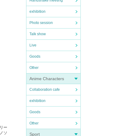
Handshake meeting
exhibition
Photo session
Talk show
Live
Goods
Other
Anime Characters
Collaboration cafe
exhibition
Goods
Other
リリー
アノソ
Sport