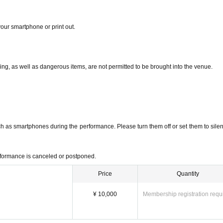
your smartphone or print out.
ng, as well as dangerous items, are not permitted to be brought into the venue.
ch as smartphones during the performance. Please turn them off or set them to sile
erformance is canceled or postponed.
Price
Quantity
¥ 10,000
Membership registration requ