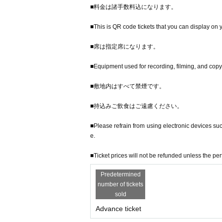
■料金は諸手数料込になります。
■This is QR code tickets that you can display on 
■席は指定席になります。
■Equipment used for recording, filming, and copyi
■敷地内はすべて禁煙です。
■持込みご飲食はご遠慮ください。
■Please refrain from using electronic devices su
e.
■Ticket prices will not be refunded unless the p
Predetermined
number of tickets
sold
Advance ticket