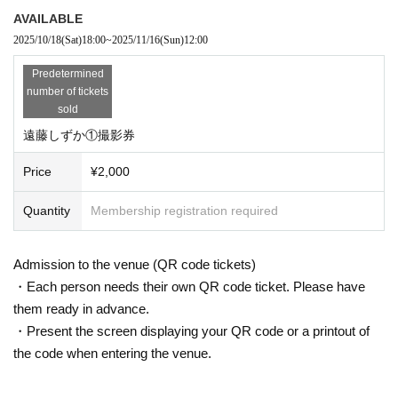
AVAILABLE
2025/10/18
(Sat)
18:00
~
2025/11/16
(Sun)
12:00
Predetermined
number of tickets
sold
遠藤しずか①撮影券
Price
¥2,000
Quantity
Membership registration required
Admission to the venue (QR code tickets)
・Each person needs their own QR code ticket. Please have
them ready in advance.
・Present the screen displaying your QR code or a printout of
the code when entering the venue.