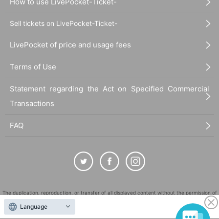
How to use LivePocket-Ticket-
Sell tickets on LivePocket-Ticket-
LivePocket of price and usage fees
Terms of Use
Statement regarding the Act on Specified Commercial
Transactions
FAQ
The duplication, reproduction, or transfer of all displayed content without the permission of
the administrator is strictly prohibited.
Language
"LivePocket" is a registered trademark of LivePocket Inc. (Registration No. 5600161).