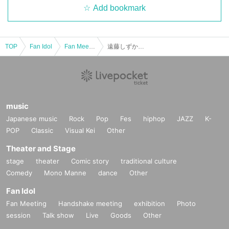
Add bookmark
TOP
Fan Idol
Fan Meeting
遠藤しずか２ショットチェキ券【ライ部】12:00
music
Japanese music
Rock
Pop
Fes
hiphop
JAZZ
K-
POP
Classic
Visual Kei
Other
Theater and Stage
stage
theater
Comic story
traditional culture
Comedy
Mono Manne
dance
Other
Fan Idol
Fan Meeting
Handshake meeting
exhibition
Photo
session
Talk show
Live
Goods
Other