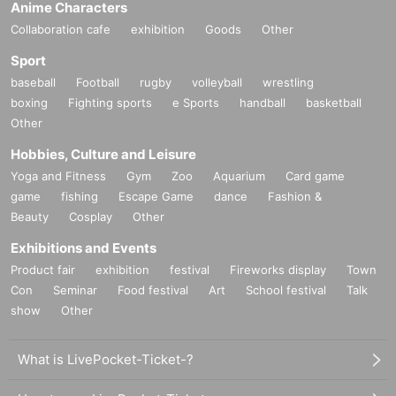
Anime Characters
Collaboration cafe
exhibition
Goods
Other
Sport
baseball
Football
rugby
volleyball
wrestling
boxing
Fighting sports
e Sports
handball
basketball
Other
Hobbies, Culture and Leisure
Yoga and Fitness
Gym
Zoo
Aquarium
Card game
game
fishing
Escape Game
dance
Fashion &
Beauty
Cosplay
Other
Exhibitions and Events
Product fair
exhibition
festival
Fireworks display
Town
Con
Seminar
Food festival
Art
School festival
Talk
show
Other
What is LivePocket-Ticket-?