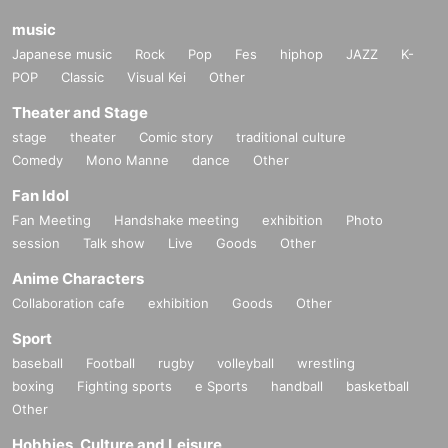
music
Japanese music
Rock
Pop
Fes
hiphop
JAZZ
K-
POP
Classic
Visual Kei
Other
Theater and Stage
stage
theater
Comic story
traditional culture
Comedy
Mono Manne
dance
Other
Fan Idol
Fan Meeting
Handshake meeting
exhibition
Photo
session
Talk show
Live
Goods
Other
Anime Characters
Collaboration cafe
exhibition
Goods
Other
Sport
baseball
Football
rugby
volleyball
wrestling
boxing
Fighting sports
e Sports
handball
basketball
Other
Hobbies, Culture and Leisure