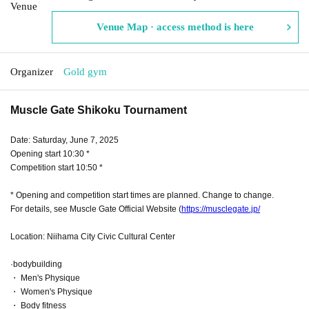
Venue
Venue Map · access method is here
Organizer
Gold gym
Muscle Gate Shikoku Tournament
Date: Saturday, June 7, 2025
Opening start 10:30 *
Competition start 10:50 *
* Opening and competition start times are planned. Change to change.
For details, see Muscle Gate Official Website (
https://musclegate.jp/
Location: Niihama City Civic Cultural Center
·bodybuilding
・ Men's Physique
・ Women's Physique
・ Body fitness