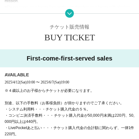
mission.
■Please wash your hands frequently and disinfect your hands with alcohol.
■ Eating and drinking in the audience seats is strictly prohibited.
■We do not allow visitors to watch other than reserved seats.
■Please wear a mask when cheering for the players.
チケット販売情報
■Please be considerate of customers around you when you put up a support
BUY TICKET
placard.
[Purchasing Seats]
■Be sure to close the lid before flushing the toilet.
■ごみは必ずお持ち帰りください。
You can only choose the seat type (S-VIP seats, SS
■換気を促すため、常に会場のドアを開けております。
First-come-first-served sales
seats, S side seats, etc.).
■観客の方による撮影は、スマートフォン・携帯電話での撮影のみ可能です。
会場スタッフから指示があった場合は必ず従って頂くよう、お願い致しま
After the purchase is completed, we will send the "s
AVAILABLE
す。
eat Number" to the registered email address.
下記は禁止事項一覧です。
2025/4/12
(Sat)
10:00
〜
2025/6/7
(Sat)
19:00
※４歳以上のお子様からチケットが必要になります。
【禁止事項】
・ムービーカメラやデジカメ、タブレット等での撮影
別途、以下の手数料（お客様負担）が掛かりますのでご了承ください。
・立ち上がっての撮影や、目の高さ以上での撮影
・システム利用料・・・チケット購入代金の５％。
・自分の席以外の場所や通路、会場内で歩きながらの撮影
・コンビニ決済手数料・・・チケット購入代金が50,000円未満は220円、50,
・自撮り棒、固定機等を使用しての撮影
000円以上は440円。
・LivePocketあと払い・・・チケット購入代金の合計額に関わらず、一律1件
皆様のご理解、ご協力の程よろしくお願いいたします。
220円。