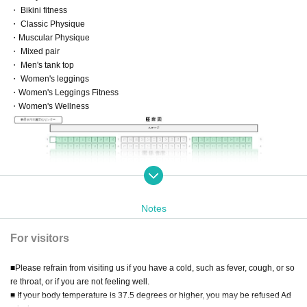
・ Bikini fitness
・ Classic Physique
・Muscular Physique
・ Mixed pair
・ Men's tank top
・ Women's leggings
・Women's Leggings Fitness
・Women's Wellness
Notes
For visitors
■Please refrain from visiting us if you have a cold, such as fever, cough, or so
re throat, or if you are not feeling well.
■ If your body temperature is 37.5 degrees or higher, you may be refused Ad