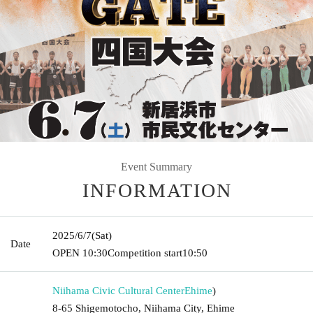
Event Summary
INFORMATION
2025/6/7
(Sat)
Date
OPEN​ ​
10:30
Competition start
10:50
Niihama Civic Cultural Center
Ehime
)
8-65 Shigemotocho, Niihama City, Ehime