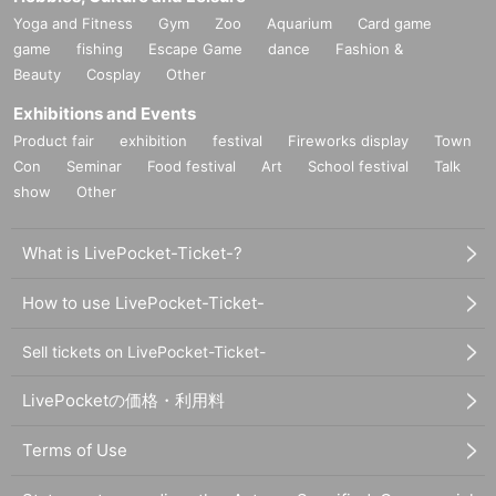
Yoga and Fitness
Gym
Zoo
Aquarium
Card game
game
fishing
Escape Game
dance
Fashion &
Beauty
Cosplay
Other
Exhibitions and Events
Product fair
exhibition
festival
Fireworks display
Town
Con
Seminar
Food festival
Art
School festival
Talk
show
Other
What is LivePocket-Ticket-?
How to use LivePocket-Ticket-
Sell tickets on LivePocket-Ticket-
LivePocketの価格・利用料
Terms of Use