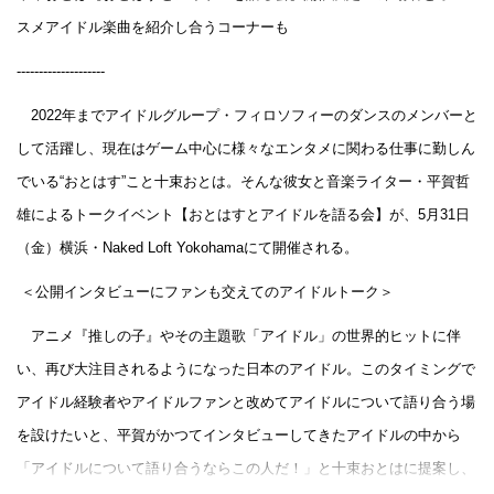
スメアイドル楽曲を紹介し合うコーナーも
--------------------
2022年までアイドルグループ・フィロソフィーのダンスのメンバーと
して活躍し、現在はゲーム中心に様々なエンタメに関わる仕事に勤しん
でいる“おとはす”こと十束おとは。そんな彼女と音楽ライター・平賀哲
雄によるトークイベント【おとはすとアイドルを語る会】が、5月31日
（金）横浜・Naked Loft Yokohamaにて開催される。
＜公開インタビューにファンも交えてのアイドルトーク＞
アニメ『推しの子』やその主題歌「アイドル」の世界的ヒットに伴
い、再び大注目されるようになった日本のアイドル。このタイミングで
アイドル経験者やアイドルファンと改めてアイドルについて語り合う場
を設けたいと、平賀がかつてインタビューしてきたアイドルの中から
「アイドルについて語り合うならこの人だ！」と十束おとはに提案し、