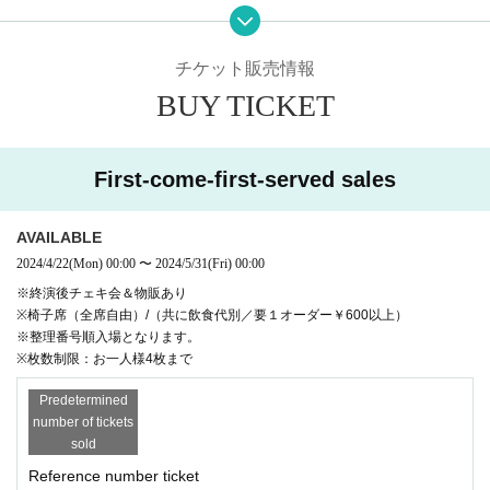
このイベントは実現することになった。
内容としては、おとはすを語る会（アイドルとして活動してきた日々
チケット販売情報
や、アイドル卒業後の第二の人生についての公開インタビュー。ファン
BUY TICKET
から観たおとはすについて語ってもらうコーナーも）。そして、アイド
ルを語る会（おとはすと平賀、会場に集まったアイドルファンによるオ
First-come-first-served sales
ススメのアイドルを挙げて語り合い、そのアイドルの楽曲をみんなで聴
く会）を実施。終演後には、おとはすとのチェキ会も行われる。
AVAILABLE
＜おとはす考案のオリジナルドリンク＆フードも＞
2024/4/22
(Mon)
00:00
〜
2024/5/31
(Fri)
00:00
会場の特性上、お酒（或いはソフトドリンク）を飲んだり、料理を食
※終演後チェキ会＆物販あり
※椅子席（全席自由）/（共に飲食代別／要１オーダー￥600以上）
べたりしながら楽しむイベントとなっているので、気軽に足を運んでみ
※整理番号順入場となります。
てほしい。なお、おとはす考案のオリジナルドリンク『俺は単推し！推
※枚数制限：お一人様4枚まで
しへの愛を詰め込んだピュアドリンク』＆オリジナルフード『俺はD
Predetermined
D！DDプレート』も用意しているので、こちらもお楽しみに。
number of tickets
sold
Reference number ticket
おとはすのファンはもちろん「私のオススメのアイドルを知ってほし