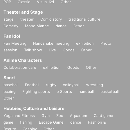
POP
Classic
Visual Kei
Other
Theater and Stage
stage
theater
Comic story
traditional culture
Comedy
Mono Manne
dance
Other
Fan Idol
Fan Meeting
Handshake meeting
exhibition
Photo
session
Talk show
Live
Goods
Other
Anime Characters
Collaboration cafe
exhibition
Goods
Other
Sport
baseball
Football
rugby
volleyball
wrestling
boxing
Fighting sports
e Sports
handball
basketball
Other
Hobbies, Culture and Leisure
Yoga and Fitness
Gym
Zoo
Aquarium
Card game
game
fishing
Escape Game
dance
Fashion &
Beauty
Cosplay
Other