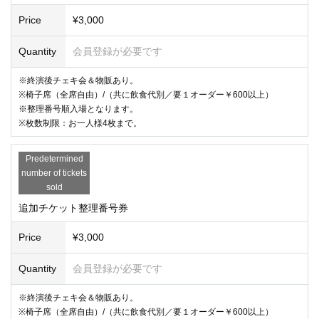
Price
¥3,000
い、聴いてほしい！」というアイドルフリークも大歓迎。そんなにアイ
ドルについて詳しくないが、いろんな話や楽曲を聴いてみたい人たちも
Quantity
会員登録が必要です
ぜひ参加してみてほしい。
※終演後チェキ会＆物販あり。
※共に飲食代別／要1オーダー￥600以上
※椅子席（全席自由）/（共に飲食代別／要１オーダー￥600以上）
※整理番号順入場となります。
※お客様都合によるチケットキャンセルは受け付けておりません
※枚数制限：お一人様4枚まで。
※終演後チェキ会＆物販あり
※出演者へのプレゼントは、 会場内設置のプレゼントボックスに入れて
Predetermined
number of tickets
下さい。
sold
追加チケット整理番号券
Price
¥3,000
Quantity
会員登録が必要です
※終演後チェキ会＆物販あり。
※椅子席（全席自由）/（共に飲食代別／要１オーダー￥600以上）