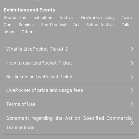
Exhibitions and Events
Product fair
exhibition
festival
Fireworks display
Town
Con
Seminar
Food festival
Art
School festival
Talk
show
Other
What is LivePocket-Ticket-?
How to use LivePocket-Ticket-
Sell tickets on LivePocket-Ticket-
LivePocket of price and usage fees
Terms of Use
Statement regarding the Act on Specified Commercial
Transactions